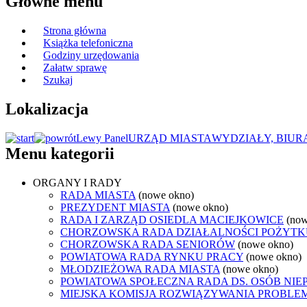
Główne menu
Strona główna
Książka telefoniczna
Godziny urzędowania
Załatw sprawę
Szukaj
Lokalizacja
Lewy Panel
URZĄD MIASTA
WYDZIAŁY, BIUR
Menu kategorii
ORGANY I RADY
RADA MIASTA
(nowe okno)
PREZYDENT MIASTA
(nowe okno)
RADA I ZARZĄD OSIEDLA MACIEJKOWICE
(now
CHORZOWSKA RADA DZIAŁALNOŚCI POŻYTK
CHORZOWSKA RADA SENIORÓW
(nowe okno)
POWIATOWA RADA RYNKU PRACY
(nowe okno)
MŁODZIEŻOWA RADA MIASTA
(nowe okno)
POWIATOWA SPOŁECZNA RADA DS. OSÓB NI
MIEJSKA KOMISJA ROZWIĄZYWANIA PROB