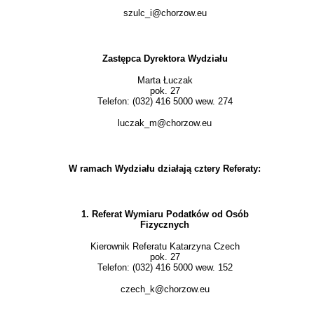
szulc_i@chorzow.eu
Zastępca Dyrektora Wydziału
Marta Łuczak
pok. 27
Telefon: (032) 416 5000 wew. 274
luczak_m@chorzow.eu
W ramach Wydziału działają cztery Referaty:
1. Referat Wymiaru Podatków od Osób
Fizycznych
Kierownik Referatu Katarzyna Czech
pok. 27
Telefon: (032) 416 5000 wew. 152
czech_k@chorzow.eu