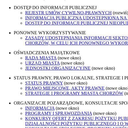
DOSTĘP DO INFORMACJI PUBLICZNEJ
REJESTR UMÓW CYWILNO-PRAWNYCH
(rozwiń
INFORMACJA PUBLICZNA UDOSTĘPNIONA NA
DOSTĘP DO INFORMACJI PUBLICZNEJ NIEOPU
PONOWNE WYKORZYSTYWANIE
ZASADY UDOSTĘPNIANIA INFORMACJI SEKT
CHORZÓW, W CELU ICH PONOWNEGO WYKO
OŚWIADCZENIA MAJĄTKOWE
RADA MIASTA
(nowe okno)
URZĄD MIASTA
(nowe okno)
JEDNOSTKI ORGANIZACYJNE
(nowe okno)
STATUS PRAWNY, PRAWO LOKALNE, STRATEGIE I
STATUS PRAWNY
(nowe okno)
PRAWO MIEJSCOWE, AKTY PRAWNE
(nowe okno
STRATEGIE I PROGRAMY MIASTA CHORZÓW
(
ORGANIZACJE POZARZĄDOWE, KONSULTACJE SP
INFORMACJA
(nowe okno)
PROGRAMY I SPRAWOZDANIA
(nowe okno)
KONKURSY OFERT Z ZAKRESU POŻYTKU PUBL
DZIAŁALNOŚCI POŻYTKU PUBLICZNEGO I O 