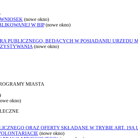
)
 WNIOSEK
(nowe okno)
BLIKOWANEJ W BIP
(nowe okno)
ORA PUBLICZNEGO, BĘDĄCYCH W POSIADANIU URZĘDU 
RZYSTYWANIA
(nowe okno)
 PROGRAMY MIASTA
)
nowe okno)
OŁECZNE
ICZNEGO ORAZ OFERTY SKŁADANE W TRYBIE ART. 19A 
WOLONTARIACIE
(nowe okno)