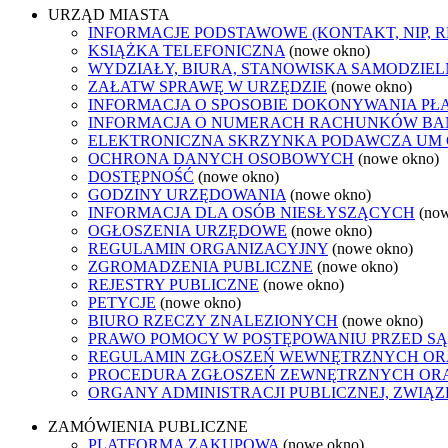
URZĄD MIASTA
INFORMACJE PODSTAWOWE (KONTAKT, NIP, 
KSIĄŻKA TELEFONICZNA
(nowe okno)
WYDZIAŁY, BIURA, STANOWISKA SAMODZIEL
ZAŁATW SPRAWĘ W URZĘDZIE
(nowe okno)
INFORMACJA O SPOSOBIE DOKONYWANIA PŁ
INFORMACJA O NUMERACH RACHUNKÓW B
ELEKTRONICZNA SKRZYNKA PODAWCZA UM
OCHRONA DANYCH OSOBOWYCH
(nowe okno)
DOSTĘPNOŚĆ
(nowe okno)
GODZINY URZĘDOWANIA
(nowe okno)
INFORMACJA DLA OSÓB NIESŁYSZĄCYCH
(no
OGŁOSZENIA URZĘDOWE
(nowe okno)
REGULAMIN ORGANIZACYJNY
(nowe okno)
ZGROMADZENIA PUBLICZNE
(nowe okno)
REJESTRY PUBLICZNE
(nowe okno)
PETYCJE
(nowe okno)
BIURO RZECZY ZNALEZIONYCH
(nowe okno)
PRAWO POMOCY W POSTĘPOWANIU PRZED SĄ
REGULAMIN ZGŁOSZEŃ WEWNĘTRZNYCH OR
PROCEDURA ZGŁOSZEŃ ZEWNĘTRZNYCH ORA
ORGANY ADMINISTRACJI PUBLICZNEJ, ZWIĄ
ZAMÓWIENIA PUBLICZNE
PLATFORMA ZAKUPOWA
(nowe okno)