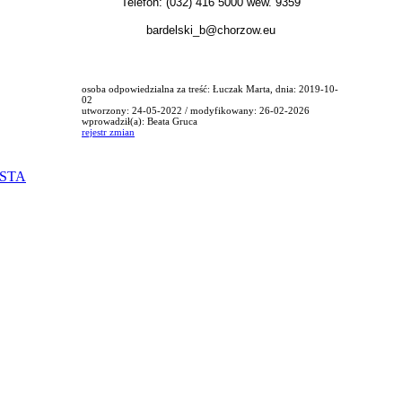
Telefon: (032) 416 5000 wew. 9359
bardelski_b@chorzow.eu
osoba odpowiedzialna za treść: Łuczak Marta, dnia: 2019-10-
02
utworzony: 24-05-2022 / modyfikowany: 26-02-2026
wprowadził(a): Beata Gruca
rejestr zmian
ISTA