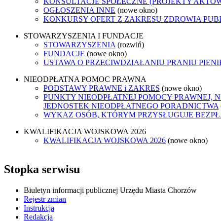
KONSULTACJE SPOŁECZNE (PROJEKTY AKTÓ
OGŁOSZENIA INNE
(nowe okno)
KONKURSY OFERT Z ZAKRESU ZDROWIA PUB
STOWARZYSZENIA I FUNDACJE
STOWARZYSZENIA
(rozwiń)
FUNDACJE
(nowe okno)
USTAWA O PRZECIWDZIAŁANIU PRANIU PIEN
NIEODPŁATNA POMOC PRAWNA
PODSTAWY PRAWNE i ZAKRES
(nowe okno)
PUNKTY NIEODPŁATNEJ POMOCY PRAWNEJ, N
JEDNOSTEK NIEODPŁATNEGO PORADNICTWA
WYKAZ OSÓB, KTÓRYM PRZYSŁUGUJE BEZP
KWALIFIKACJA WOJSKOWA 2026
KWALIFIKACJA WOJSKOWA 2026
(nowe okno)
Stopka serwisu
Biuletyn informacji publicznej Urzędu Miasta Chorzów
Rejestr zmian
Instrukcja
Redakcja