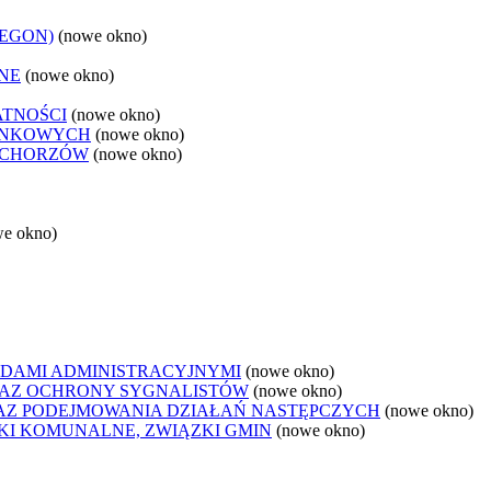
REGON)
(nowe okno)
NE
(nowe okno)
ATNOŚCI
(nowe okno)
ANKOWYCH
(nowe okno)
 CHORZÓW
(nowe okno)
we okno)
DAMI ADMINISTRACYJNYMI
(nowe okno)
AZ OCHRONY SYGNALISTÓW
(nowe okno)
Z PODEJMOWANIA DZIAŁAŃ NASTĘPCZYCH
(nowe okno)
ZKI KOMUNALNE, ZWIĄZKI GMIN
(nowe okno)