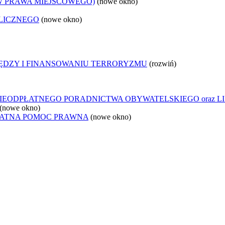
W PRAWA MIEJSCOWEGO)
(nowe okno)
LICZNEGO
(nowe okno)
IĘDZY I FINANSOWANIU TERRORYZMU
(rozwiń)
IEODPŁATNEGO PORADNICTWA OBYWATELSKIEGO oraz L
(nowe okno)
ŁATNA POMOC PRAWNA
(nowe okno)