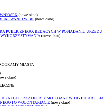
)
 WNIOSEK
(nowe okno)
BLIKOWANEJ W BIP
(nowe okno)
ORA PUBLICZNEGO, BĘDĄCYCH W POSIADANIU URZĘDU
O WYKORZYSTYWANIA
(nowe okno)
 PROGRAMY MIASTA
)
nowe okno)
OŁECZNE
ICZNEGO ORAZ OFERTY SKŁADANE W TRYBIE ART. 19A
NEGO I O WOLONTARIACIE
(nowe okno)