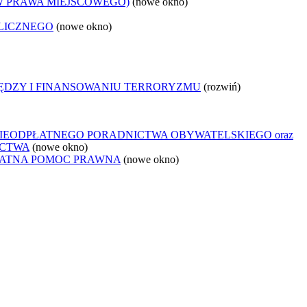
W PRAWA MIEJSCOWEGO)
(nowe okno)
LICZNEGO
(nowe okno)
IĘDZY I FINANSOWANIU TERRORYZMU
(rozwiń)
IEODPŁATNEGO PORADNICTWA OBYWATELSKIEGO oraz
ICTWA
(nowe okno)
ŁATNA POMOC PRAWNA
(nowe okno)