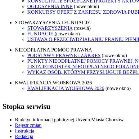
KONSULTACJE SPOŁECZNE (PROJEKTY AKTÓ
OGŁOSZENIA INNE
(nowe okno)
KONKURSY OFERT Z ZAKRESU ZDROWIA PUB
STOWARZYSZENIA I FUNDACJE
STOWARZYSZENIA
(rozwiń)
FUNDACJE
(nowe okno)
USTAWA O PRZECIWDZIAŁANIU PRANIU PIEN
NIEODPŁATNA POMOC PRAWNA
PODSTAWY PRAWNE i ZAKRES
(nowe okno)
PUNKTY NIEODPŁATNEJ POMOCY PRAWNEJ, N
LISTA JEDNOSTEK NIEODPŁATNEGO PORADN
WYKAZ OSÓB, KTÓRYM PRZYSŁUGUJE BEZP
KWALIFIKACJA WOJSKOWA 2026
KWALIFIKACJA WOJSKOWA 2026
(nowe okno)
Stopka serwisu
Biuletyn informacji publicznej Urzędu Miasta Chorzów
Rejestr zmian
Instrukcja
Redakcja