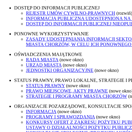
DOSTĘP DO INFORMACJI PUBLICZNEJ
REJESTR UMÓW CYWILNO-PRAWNYCH
(rozwiń
INFORMACJA PUBLICZNA UDOSTĘPNIONA NA
DOSTĘP DO INFORMACJI PUBLICZNEJ NIEOPU
PONOWNE WYKORZYSTYWANIE
ZASADY UDOSTĘPNIANIA INFORMACJI SEKT
MIASTA CHORZÓW, W CELU ICH PONOWNEG
OŚWIADCZENIA MAJĄTKOWE
RADA MIASTA
(nowe okno)
URZĄD MIASTA
(nowe okno)
JEDNOSTKI ORGANIZACYJNE
(nowe okno)
STATUS PRAWNY, PRAWO LOKALNE, STRATEGIE I
STATUS PRAWNY
(nowe okno)
PRAWO MIEJSCOWE, AKTY PRAWNE
(nowe okno
STRATEGIE I PROGRAMY MIASTA CHORZÓW
(
ORGANIZACJE POZARZĄDOWE, KONSULTACJE SP
INFORMACJA
(nowe okno)
PROGRAMY I SPRAWOZDANIA
(nowe okno)
KONKURSY OFERT Z ZAKRESU POŻYTKU PUBL
USTAWY O DZIAŁALNOŚCI POŻYTKU PUBLICZ