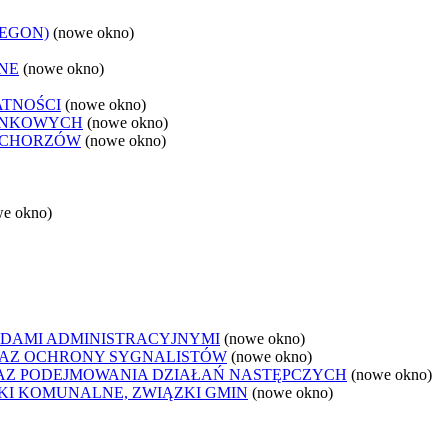
REGON)
(nowe okno)
NE
(nowe okno)
ATNOŚCI
(nowe okno)
ANKOWYCH
(nowe okno)
 CHORZÓW
(nowe okno)
we okno)
DAMI ADMINISTRACYJNYMI
(nowe okno)
AZ OCHRONY SYGNALISTÓW
(nowe okno)
Z PODEJMOWANIA DZIAŁAŃ NASTĘPCZYCH
(nowe okno)
ZKI KOMUNALNE, ZWIĄZKI GMIN
(nowe okno)