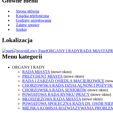
Główne menu
Strona główna
Książka telefoniczna
Godziny urzędowania
Załatw sprawę
Szukaj
Lokalizacja
Lewy Panel
ORGANY I RADY
RADA MIASTA
P
Menu kategorii
ORGANY I RADY
RADA MIASTA
(nowe okno)
PREZYDENT MIASTA
(nowe okno)
RADA I ZARZĄD OSIEDLA MACIEJKOWICE
(now
CHORZOWSKA RADA DZIAŁALNOŚCI POŻYTK
CHORZOWSKA RADA SENIORÓW
(nowe okno)
POWIATOWA RADA RYNKU PRACY
(nowe okno)
MŁODZIEŻOWA RADA MIASTA
(nowe okno)
POWIATOWA SPOŁECZNA RADA DS. OSÓB NI
MIEJSKA KOMISJA ROZWIĄZYWANIA PROB