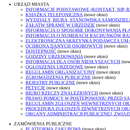
URZĄD MIASTA
INFORMACJE PODSTAWOWE (KONTAKT, NIP, 
KSIĄŻKA TELEFONICZNA
(nowe okno)
WYDZIAŁY, BIURA, STANOWISKA SAMODZIEL
ZAŁATW SPRAWĘ W URZĘDZIE
(nowe okno)
INFORMACJA O SPOSOBIE DOKONYWANIA PŁ
INFORMACJA O NUMERACH RACHUNKÓW B
ELEKTRONICZNA SKRZYNKA PODAWCZA UM
OCHRONA DANYCH OSOBOWYCH
(nowe okno)
DOSTĘPNOŚĆ
(nowe okno)
GODZINY URZĘDOWANIA
(nowe okno)
INFORMACJA DLA OSÓB NIESŁYSZĄCYCH
(no
OGŁOSZENIA URZĘDOWE
(nowe okno)
REGULAMIN ORGANIZACYJNY
(nowe okno)
ZGROMADZENIA PUBLICZNE
(nowe okno)
REJESTRY PUBLICZNE
(nowe okno)
PETYCJE
(nowe okno)
BIURO RZECZY ZNALEZIONYCH
(nowe okno)
PRAWO POMOCY W POSTĘPOWANIU PRZED SĄ
REGULAMIN ZGŁOSZEŃ WEWNĘTRZNYCH OR
PROCEDURA ZGŁOSZEŃ ZEWNĘTRZNYCH ORA
ORGANY ADMINISTRACJI PUBLICZNEJ, ZWIĄ
ZAMÓWIENIA PUBLICZNE
PLATFORMA ZAKUPOWA
(nowe okno)