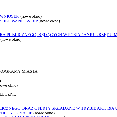
)
 WNIOSEK
(nowe okno)
BLIKOWANEJ W BIP
(nowe okno)
ORA PUBLICZNEGO, BĘDĄCYCH W POSIADANIU URZĘDU 
(nowe okno)
 PROGRAMY MIASTA
)
nowe okno)
OŁECZNE
ICZNEGO ORAZ OFERTY SKŁADANE W TRYBIE ART. 19A 
WOLONTARIACIE
(nowe okno)