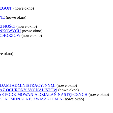
REGON)
(nowe okno)
NE
(nowe okno)
ATNOŚCI
(nowe okno)
ANKOWYCH
(nowe okno)
 CHORZÓW
(nowe okno)
we okno)
DAMI ADMINISTRACYJNYMI
(nowe okno)
AZ OCHRONY SYGNALISTÓW
(nowe okno)
Z PODEJMOWANIA DZIAŁAŃ NASTĘPCZYCH
(nowe okno)
ZKI KOMUNALNE, ZWIĄZKI GMIN
(nowe okno)