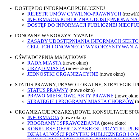
DOSTĘP DO INFORMACJI PUBLICZNEJ
REJESTR UMÓW CYWILNO-PRAWNYCH
(rozwiń
INFORMACJA PUBLICZNA UDOSTĘPNIONA NA
DOSTĘP DO INFORMACJI PUBLICZNEJ NIEOPU
PONOWNE WYKORZYSTYWANIE
ZASADY UDOSTĘPNIANIA INFORMACJI SEKT
CELU ICH PONOWNEGO WYKORZYSTYWANIA
OŚWIADCZENIA MAJĄTKOWE
RADA MIASTA
(nowe okno)
URZĄD MIASTA
(nowe okno)
JEDNOSTKI ORGANIZACYJNE
(nowe okno)
STATUS PRAWNY, PRAWO LOKALNE, STRATEGIE I
STATUS PRAWNY
(nowe okno)
PRAWO MIEJSCOWE, AKTY PRAWNE
(nowe okno
STRATEGIE I PROGRAMY MIASTA CHORZÓW
(
ORGANIZACJE POZARZĄDOWE, KONSULTACJE SP
INFORMACJA
(nowe okno)
PROGRAMY I SPRAWOZDANIA
(nowe okno)
KONKURSY OFERT Z ZAKRESU POŻYTKU PUBL
DZIAŁALNOŚCI POŻYTKU PUBLICZNEGO I O 