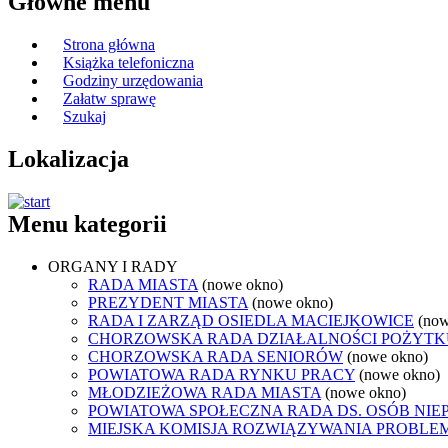
Główne menu
Strona główna
Książka telefoniczna
Godziny urzędowania
Załatw sprawę
Szukaj
Lokalizacja
Menu kategorii
ORGANY I RADY
RADA MIASTA
(nowe okno)
PREZYDENT MIASTA
(nowe okno)
RADA I ZARZĄD OSIEDLA MACIEJKOWICE
(now
CHORZOWSKA RADA DZIAŁALNOŚCI POŻYTK
CHORZOWSKA RADA SENIORÓW
(nowe okno)
POWIATOWA RADA RYNKU PRACY
(nowe okno)
MŁODZIEŻOWA RADA MIASTA
(nowe okno)
POWIATOWA SPOŁECZNA RADA DS. OSÓB NI
MIEJSKA KOMISJA ROZWIĄZYWANIA PROB