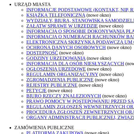
URZĄD MIASTA
INFORMACJE PODSTAWOWE (KONTAKT, NIP, 
KSIĄŻKA TELEFONICZNA
(nowe okno)
WYDZIAŁY, BIURA, STANOWISKA SAMODZIEL
ZAŁATW SPRAWĘ W URZĘDZIE
(nowe okno)
INFORMACJA O SPOSOBIE DOKONYWANIA PŁ
INFORMACJA O NUMERACH RACHUNKÓW B
ELEKTRONICZNA SKRZYNKA PODAWCZA UM
OCHRONA DANYCH OSOBOWYCH
(nowe okno)
DOSTĘPNOŚĆ
(nowe okno)
GODZINY URZĘDOWANIA
(nowe okno)
INFORMACJA DLA OSÓB NIESŁYSZĄCYCH
(no
OGŁOSZENIA URZĘDOWE
(nowe okno)
REGULAMIN ORGANIZACYJNY
(nowe okno)
ZGROMADZENIA PUBLICZNE
(nowe okno)
REJESTRY PUBLICZNE
(nowe okno)
PETYCJE
(nowe okno)
BIURO RZECZY ZNALEZIONYCH
(nowe okno)
PRAWO POMOCY W POSTĘPOWANIU PRZED SĄ
REGULAMIN ZGŁOSZEŃ WEWNĘTRZNYCH OR
PROCEDURA ZGŁOSZEŃ ZEWNĘTRZNYCH ORA
ORGANY ADMINISTRACJI PUBLICZNEJ, ZWIĄ
ZAMÓWIENIA PUBLICZNE
PLATFORMA ZAKUPOWA
(nowe okno)