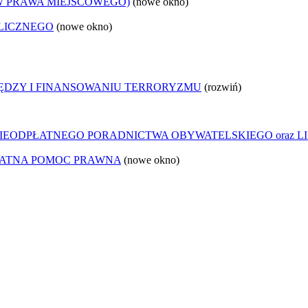
W PRAWA MIEJSCOWEGO)
(nowe okno)
LICZNEGO
(nowe okno)
IĘDZY I FINANSOWANIU TERRORYZMU
(rozwiń)
IEODPŁATNEGO PORADNICTWA OBYWATELSKIEGO oraz LI
ŁATNA POMOC PRAWNA
(nowe okno)