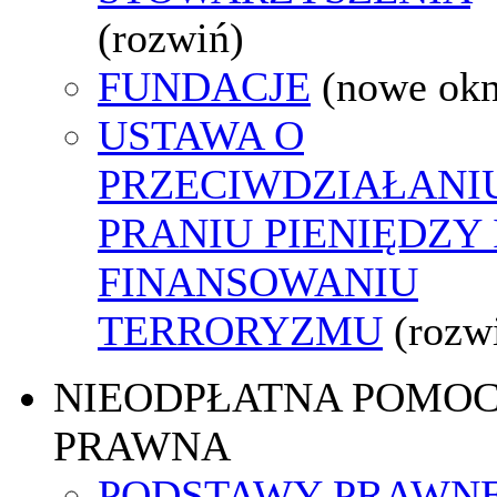
(rozwiń)
FUNDACJE
(nowe ok
USTAWA O
PRZECIWDZIAŁANI
PRANIU PIENIĘDZY 
FINANSOWANIU
TERRORYZMU
(rozw
NIEODPŁATNA POMO
PRAWNA
PODSTAWY PRAWNE