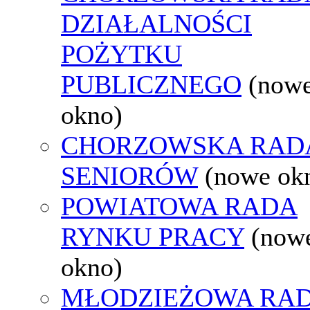
DZIAŁALNOŚCI
POŻYTKU
PUBLICZNEGO
(now
okno)
CHORZOWSKA RAD
SENIORÓW
(nowe ok
POWIATOWA RADA
RYNKU PRACY
(now
okno)
MŁODZIEŻOWA RA