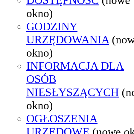
okno)
GODZINY
URZĘDOWANIA
(no
okno)
INFORMACJA DLA
OSÓB
NIESŁYSZĄCYCH
(n
okno)
OGŁOSZENIA
URZĘDOWE
(nowe o