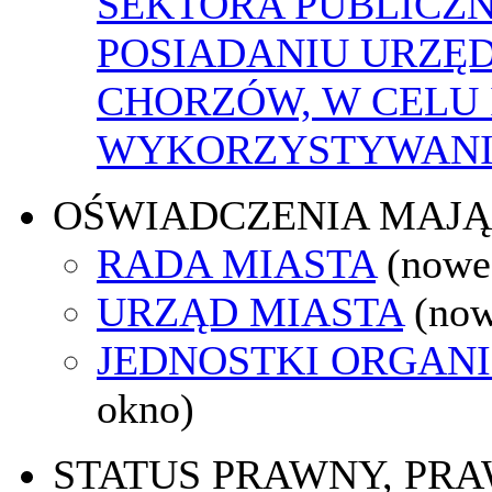
SEKTORA PUBLICZ
POSIADANIU URZĘ
CHORZÓW, W CELU
WYKORZYSTYWAN
OŚWIADCZENIA MAJ
RADA MIASTA
(nowe
URZĄD MIASTA
(now
JEDNOSTKI ORGAN
okno)
STATUS PRAWNY, PR