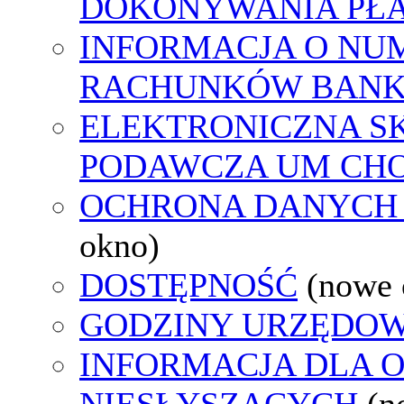
DOKONYWANIA PŁA
INFORMACJA O NU
RACHUNKÓW BAN
ELEKTRONICZNA S
PODAWCZA UM CH
OCHRONA DANYCH
okno)
DOSTĘPNOŚĆ
(nowe 
GODZINY URZĘDOW
INFORMACJA DLA 
NIESŁYSZĄCYCH
(n