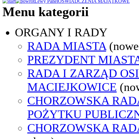
Lewy Panel
OŚWIADCZENIA MAJĄTKOWE
Menu kategorii
ORGANY I RADY
RADA MIASTA
(nowe
PREZYDENT MIAST
RADA I ZARZĄD OS
MACIEJKOWICE
(no
CHORZOWSKA RADA
POŻYTKU PUBLICZ
CHORZOWSKA RAD