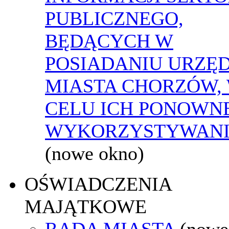
PUBLICZNEGO,
BĘDĄCYCH W
POSIADANIU URZĘ
MIASTA CHORZÓW,
CELU ICH PONOWN
WYKORZYSTYWAN
(nowe okno)
OŚWIADCZENIA
MAJĄTKOWE
RADA MIASTA
(nowe