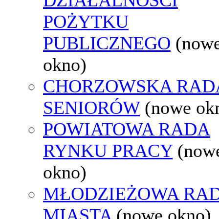
POŻYTKU
PUBLICZNEGO
(now
okno)
CHORZOWSKA RAD
SENIORÓW
(nowe ok
POWIATOWA RADA
RYNKU PRACY
(now
okno)
MŁODZIEŻOWA RA
MIASTA
(nowe okno)