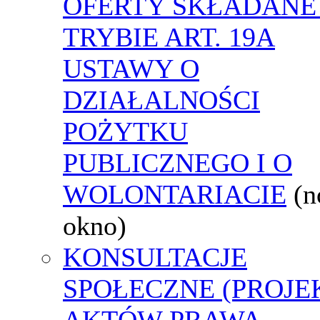
OFERTY SKŁADANE
TRYBIE ART. 19A
USTAWY O
DZIAŁALNOŚCI
POŻYTKU
PUBLICZNEGO I O
WOLONTARIACIE
(
okno)
KONSULTACJE
SPOŁECZNE (PROJE
AKTÓW PRAWA