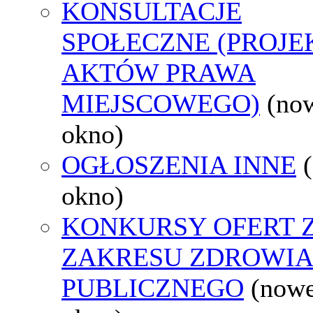
KONSULTACJE
SPOŁECZNE (PROJE
AKTÓW PRAWA
MIEJSCOWEGO)
(no
okno)
OGŁOSZENIA INNE
okno)
KONKURSY OFERT 
ZAKRESU ZDROWI
PUBLICZNEGO
(now