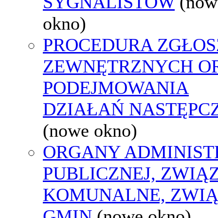
SYGNALISTÓW
(now
okno)
PROCEDURA ZGŁOS
ZEWNĘTRZNYCH O
PODEJMOWANIA
DZIAŁAŃ NASTĘPC
(nowe okno)
ORGANY ADMINIST
PUBLICZNEJ, ZWIĄ
KOMUNALNE, ZWIĄ
GMIN
(nowe okno)