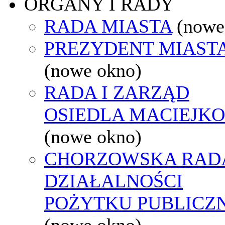
ORGANY I RADY
RADA MIASTA
(nowe
PREZYDENT MIAST
(nowe okno)
RADA I ZARZĄD
OSIEDLA MACIEJK
(nowe okno)
CHORZOWSKA RAD
DZIAŁALNOŚCI
POŻYTKU PUBLICZ
(nowe okno)