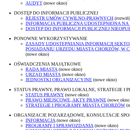
AUDYT
(nowe okno)
DOSTĘP DO INFORMACJI PUBLICZNEJ
REJESTR UMÓW CYWILNO-PRAWNYCH
(rozwiń
INFORMACJA PUBLICZNA UDOSTĘPNIONA NA
DOSTĘP DO INFORMACJI PUBLICZNEJ NIEOPU
PONOWNE WYKORZYSTYWANIE
ZASADY UDOSTĘPNIANIA INFORMACJI SEKT
POSIADANIU URZĘDU MIASTA CHORZÓW, W
(nowe okno)
OŚWIADCZENIA MAJĄTKOWE
RADA MIASTA
(nowe okno)
URZĄD MIASTA
(nowe okno)
JEDNOSTKI ORGANIZACYJNE
(nowe okno)
STATUS PRAWNY, PRAWO LOKALNE, STRATEGIE I
STATUS PRAWNY
(nowe okno)
PRAWO MIEJSCOWE, AKTY PRAWNE
(nowe okno
STRATEGIE I PROGRAMY MIASTA CHORZÓW
(
ORGANIZACJE POZARZĄDOWE, KONSULTACJE SP
INFORMACJA
(nowe okno)
PROGRAMY I SPRAWOZDANIA
(nowe okno)