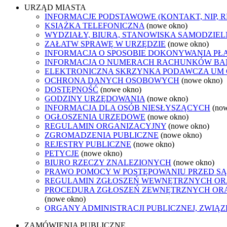
URZĄD MIASTA
INFORMACJE PODSTAWOWE (KONTAKT, NIP, 
KSIĄŻKA TELEFONICZNA
(nowe okno)
WYDZIAŁY, BIURA, STANOWISKA SAMODZIEL
ZAŁATW SPRAWĘ W URZĘDZIE
(nowe okno)
INFORMACJA O SPOSOBIE DOKONYWANIA PŁ
INFORMACJA O NUMERACH RACHUNKÓW B
ELEKTRONICZNA SKRZYNKA PODAWCZA UM
OCHRONA DANYCH OSOBOWYCH
(nowe okno)
DOSTĘPNOŚĆ
(nowe okno)
GODZINY URZĘDOWANIA
(nowe okno)
INFORMACJA DLA OSÓB NIESŁYSZĄCYCH
(no
OGŁOSZENIA URZĘDOWE
(nowe okno)
REGULAMIN ORGANIZACYJNY
(nowe okno)
ZGROMADZENIA PUBLICZNE
(nowe okno)
REJESTRY PUBLICZNE
(nowe okno)
PETYCJE
(nowe okno)
BIURO RZECZY ZNALEZIONYCH
(nowe okno)
PRAWO POMOCY W POSTĘPOWANIU PRZED SĄ
REGULAMIN ZGŁOSZEŃ WEWNĘTRZNYCH OR
PROCEDURA ZGŁOSZEŃ ZEWNĘTRZNYCH ORA
(nowe okno)
ORGANY ADMINISTRACJI PUBLICZNEJ, ZWIĄ
ZAMÓWIENIA PUBLICZNE