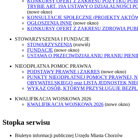
KONKURSY OFERT Z ZAKRESU POŻYTKU PUB
TRYBIE ART. 19A USTAWY O DZIAŁALNOŚCI 
(nowe okno)
KONSULTACJE SPOŁECZNE (PROJEKTY AKTÓ
OGŁOSZENIA INNE
(nowe okno)
KONKURSY OFERT Z ZAKRESU ZDROWIA PUB
STOWARZYSZENIA I FUNDACJE
STOWARZYSZENIA
(rozwiń)
FUNDACJE
(nowe okno)
USTAWA O PRZECIWDZIAŁANIU PRANIU PIEN
NIEODPŁATNA POMOC PRAWNA
PODSTAWY PRAWNE i ZAKRES
(nowe okno)
PUNKTY NIEODPŁATNEJ POMOCY PRAWNEJ, 
OBYWATELSKIEGO oraz LISTA JEDNOSTEK N
WYKAZ OSÓB, KTÓRYM PRZYSŁUGUJE BEZP
KWALIFIKACJA WOJSKOWA 2026
KWALIFIKACJA WOJSKOWA 2026
(nowe okno)
Stopka serwisu
Biuletyn informacji publicznej Urzędu Miasta Chorzów