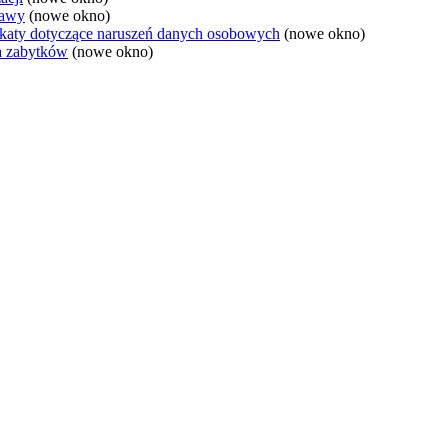
rawy
(nowe okno)
aty dotyczące naruszeń danych osobowych
(nowe okno)
 zabytków
(nowe okno)