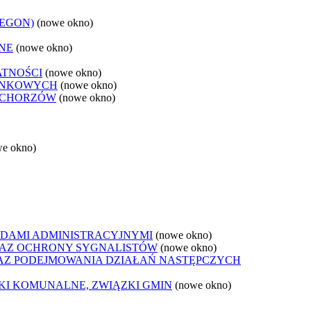
REGON)
(nowe okno)
NE
(nowe okno)
ATNOŚCI
(nowe okno)
ANKOWYCH
(nowe okno)
 CHORZÓW
(nowe okno)
we okno)
DAMI ADMINISTRACYJNYMI
(nowe okno)
AZ OCHRONY SYGNALISTÓW
(nowe okno)
Z PODEJMOWANIA DZIAŁAŃ NASTĘPCZYCH
ZKI KOMUNALNE, ZWIĄZKI GMIN
(nowe okno)