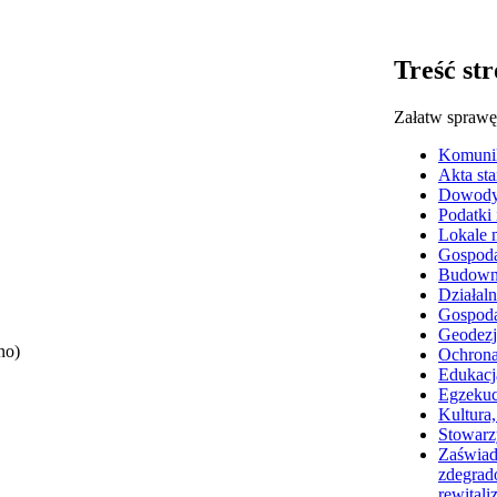
Treść st
Załatw sprawę
Komunik
Akta st
Dowody 
Podatki 
Lokale 
Gospoda
Budowni
Działal
Gospoda
Geodezja
no)
Ochron
Edukacj
Egzekuc
Kultura,
Stowarz
Zaświad
zdegrado
rewitaliz