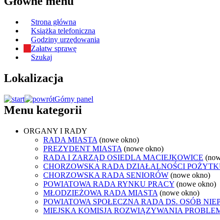
Główne menu
Strona główna
Książka telefoniczna
Godziny urzędowania
Załatw sprawę
Szukaj
Lokalizacja
Górny panel
Menu kategorii
ORGANY I RADY
RADA MIASTA
(nowe okno)
PREZYDENT MIASTA
(nowe okno)
RADA I ZARZĄD OSIEDLA MACIEJKOWICE
(now
CHORZOWSKA RADA DZIAŁALNOŚCI POŻYTK
CHORZOWSKA RADA SENIORÓW
(nowe okno)
POWIATOWA RADA RYNKU PRACY
(nowe okno)
MŁODZIEŻOWA RADA MIASTA
(nowe okno)
POWIATOWA SPOŁECZNA RADA DS. OSÓB NI
MIEJSKA KOMISJA ROZWIĄZYWANIA PROB