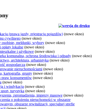
rony
acja (prawa jazdy, rejestracja pojazdów)
(nowe okno)
anu cywilnego
(nowe okno)
osobiste, meldunki, wybory
(nowe okno)
i opłaty lokalne
(nowe okno)
mieszkalne i użytkowe
(nowe okno)
rka komunalna, ochrona środowiska i odpady
(nowe okno)
ctwo, architektura, urbanistyka
(nowe okno)
ność gospodarcza
(nowe okno)
rowanie nieruchomościami
(nowe okno)
, kartografia, grunty
(nowe okno)
a praw konsumentów
(nowe okno)
a
(nowe okno)
ja i windykacja
(nowe okno)
 sport, turystyka
(nowe okno)
yszenia, zgromadzenia, imprezy masowe
(nowe okno)
czenia o położeniu nieruchomości w obszarze
wanym, obszarze rewitalizacji, specjalnej strefie
acji
(nowe okno)