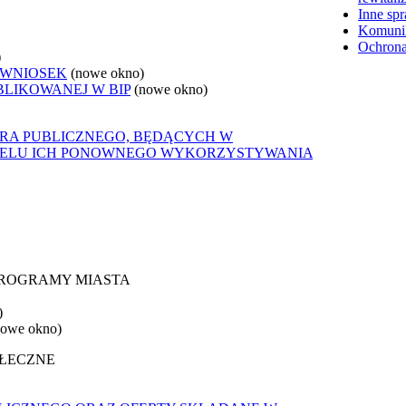
Inne sp
Komunik
Ochrona
)
 WNIOSEK
(nowe okno)
BLIKOWANEJ W BIP
(nowe okno)
ORA PUBLICZNEGO, BĘDĄCYCH W
 CELU ICH PONOWNEGO WYKORZYSTYWANIA
 PROGRAMY MIASTA
)
nowe okno)
OŁECZNE