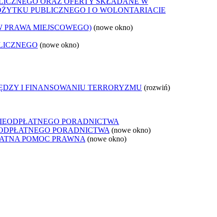
LICZNEGO ORAZ OFERTY SKŁADANE W
POŻYTKU PUBLICZNEGO I O WOLONTARIACIE
W PRAWA MIEJSCOWEGO)
(nowe okno)
LICZNEGO
(nowe okno)
IĘDZY I FINANSOWANIU TERRORYZMU
(rozwiń)
NIEODPŁATNEGO PORADNICTWA
IEODPŁATNEGO PORADNICTWA
(nowe okno)
ŁATNA POMOC PRAWNA
(nowe okno)