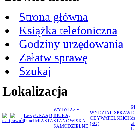
Strona główna
Książka telefoniczna
Godziny urzędowania
Załatw sprawę
Szukaj
Lokalizacja
P
WYDZIAŁY,
WYDZIAŁ SPRAW
D
Lewy
URZĄD
BIURA,
OBYWATELSKICH
d
Panel
MIASTA
STANOWISKA
(SO)
a
SAMODZIELNE
ho