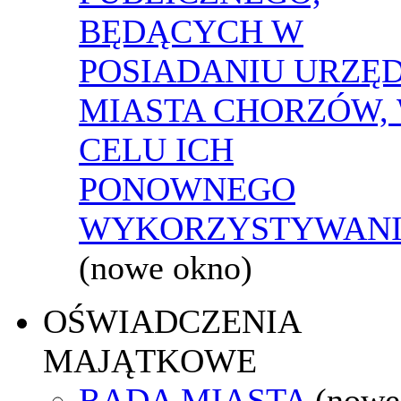
BĘDĄCYCH W
POSIADANIU URZĘ
MIASTA CHORZÓW,
CELU ICH
PONOWNEGO
WYKORZYSTYWAN
(nowe okno)
OŚWIADCZENIA
MAJĄTKOWE
RADA MIASTA
(nowe