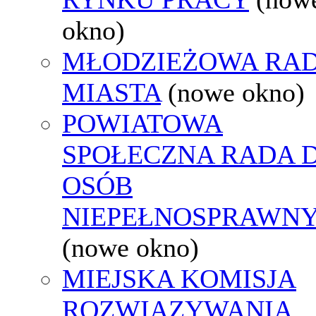
okno)
MŁODZIEŻOWA RA
MIASTA
(nowe okno)
POWIATOWA
SPOŁECZNA RADA D
OSÓB
NIEPEŁNOSPRAWN
(nowe okno)
MIEJSKA KOMISJA
ROZWIĄZYWANIA