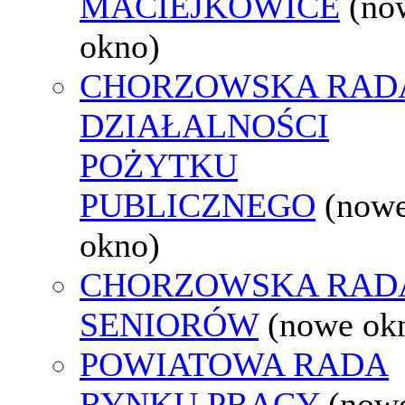
MACIEJKOWICE
(no
okno)
CHORZOWSKA RAD
DZIAŁALNOŚCI
POŻYTKU
PUBLICZNEGO
(now
okno)
CHORZOWSKA RAD
SENIORÓW
(nowe ok
POWIATOWA RADA
RYNKU PRACY
(now