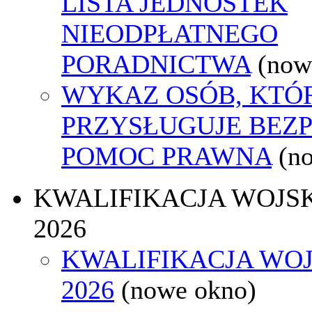
LISTA JEDNOSTEK
NIEODPŁATNEGO
PORADNICTWA
(now
WYKAZ OSÓB, KTÓ
PRZYSŁUGUJE BEZ
POMOC PRAWNA
(n
KWALIFIKACJA WOJS
2026
KWALIFIKACJA WO
2026
(nowe okno)