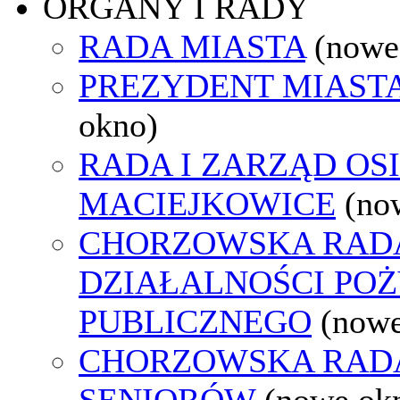
ORGANY I RADY
RADA MIASTA
(nowe
PREZYDENT MIAST
okno)
RADA I ZARZĄD OS
MACIEJKOWICE
(no
CHORZOWSKA RAD
DZIAŁALNOŚCI PO
PUBLICZNEGO
(nowe
CHORZOWSKA RAD
SENIORÓW
(nowe ok