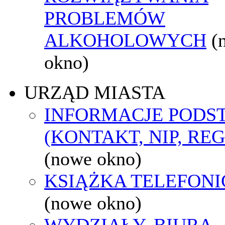
PROBLEMÓW
ALKOHOLOWYCH
(
okno)
URZĄD MIASTA
INFORMACJE POD
(KONTAKT, NIP, RE
(nowe okno)
KSIĄŻKA TELEFON
(nowe okno)
WYDZIAŁY, BIURA,