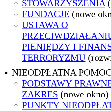
STOWARZYSZENIA
FUNDACJE
(nowe ok
USTAWA O
PRZECIWDZIAŁANI
PIENIĘDZY I FINA
TERRORYZMU
(rozw
NIEODPŁATNA POMO
PODSTAWY PRAWNE
ZAKRES
(nowe okno)
PUNKTY NIEODPŁA