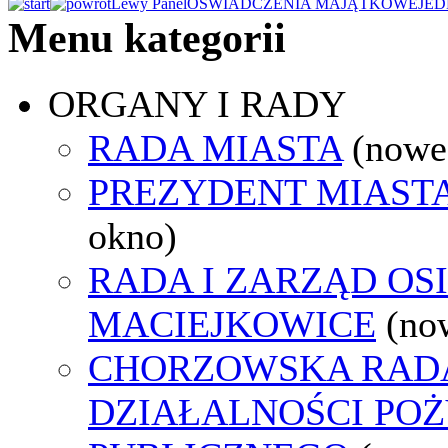
Lewy Panel
OŚWIADCZENIA MAJĄTKOWE
JED
Menu kategorii
ORGANY I RADY
RADA MIASTA
(nowe
PREZYDENT MIAST
okno)
RADA I ZARZĄD OS
MACIEJKOWICE
(no
CHORZOWSKA RAD
DZIAŁALNOŚCI PO