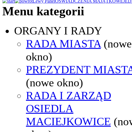
Lewy Panel
OŚWIADCZENIA MAJĄTKOWE
JED
Menu kategorii
ORGANY I RADY
RADA MIASTA
(nowe
okno)
PREZYDENT MIAST
(nowe okno)
RADA I ZARZĄD
OSIEDLA
MACIEJKOWICE
(no