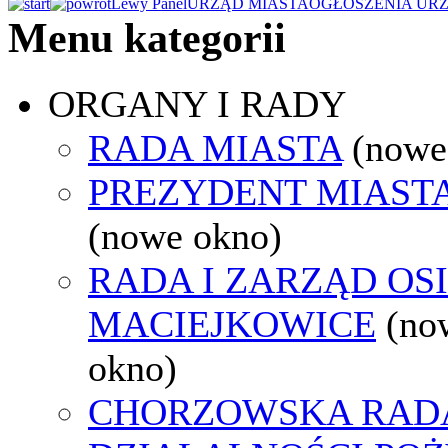
Lewy Panel
URZĄD MIASTA
OGŁOSZENIA UR
Menu kategorii
ORGANY I RADY
RADA MIASTA
(nowe
PREZYDENT MIAST
(nowe okno)
RADA I ZARZĄD OS
MACIEJKOWICE
(no
okno)
CHORZOWSKA RAD