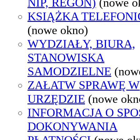
NIP, REGON)
(nowe o
KSIĄŻKA TELEFON
(nowe okno)
WYDZIAŁY, BIURA,
STANOWISKA
SAMODZIELNE
(now
ZAŁATW SPRAWĘ W
URZĘDZIE
(nowe okn
INFORMACJA O SPO
DOKONYWANIA
PŁATNOŚCI
(nowe ok