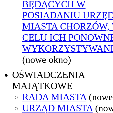
BĘDĄCYCH W
POSIADANIU URZĘ
MIASTA CHORZÓW,
CELU ICH PONOWN
WYKORZYSTYWAN
(nowe okno)
OŚWIADCZENIA
MAJĄTKOWE
RADA MIASTA
(nowe
URZĄD MIASTA
(no