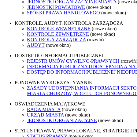
JEDNOSTKI ORGANIZACYJNE MIASTA
(nowe ok
JEDNOSTKI POWIATOWE
(nowe okno)
SPÓŁKI PRAWA HANDLOWEGO
(nowe okno)
KONTROLE, AUDYT, KONTROLA ZARZĄDCZA
KONTROLE WEWNĘTRZNE
(nowe okno)
KONTROLE ZEWNĘTRZNE
(nowe okno)
KONTROLA ZARZĄDCZA
(rozwiń)
AUDYT
(nowe okno)
DOSTĘP DO INFORMACJI PUBLICZNEJ
REJESTR UMÓW CYWILNO-PRAWNYCH
(rozwiń
INFORMACJA PUBLICZNA UDOSTĘPNIONA NA
DOSTĘP DO INFORMACJI PUBLICZNEJ NIEOPU
PONOWNE WYKORZYSTYWANIE
ZASADY UDOSTĘPNIANIA INFORMACJI SEKT
MIASTA CHORZÓW, W CELU ICH PONOWNEG
OŚWIADCZENIA MAJĄTKOWE
RADA MIASTA
(nowe okno)
URZĄD MIASTA
(nowe okno)
JEDNOSTKI ORGANIZACYJNE
(nowe okno)
STATUS PRAWNY, PRAWO LOKALNE, STRATEGIE I
STATUS PRAWNY
(nowe okno)