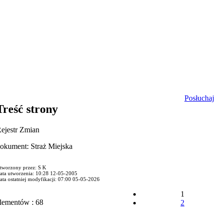
Posłuchaj
Treść strony
ejestr Zmian
okument: Straż Miejska
tworzony przez: S K
ata utworzenia: 10:28 12-05-2005
ata ostatniej modyfikacji: 07:00 05-05-2026
1
lementów : 68
2