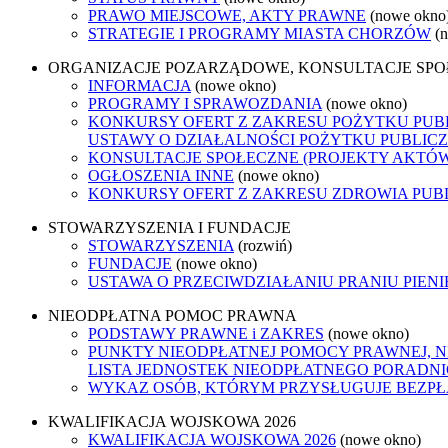
PRAWO MIEJSCOWE, AKTY PRAWNE
(nowe okno
STRATEGIE I PROGRAMY MIASTA CHORZÓW
(
ORGANIZACJE POZARZĄDOWE, KONSULTACJE SP
INFORMACJA
(nowe okno)
PROGRAMY I SPRAWOZDANIA
(nowe okno)
KONKURSY OFERT Z ZAKRESU POŻYTKU PUBL
USTAWY O DZIAŁALNOŚCI POŻYTKU PUBLICZ
KONSULTACJE SPOŁECZNE (PROJEKTY AKTÓ
OGŁOSZENIA INNE
(nowe okno)
KONKURSY OFERT Z ZAKRESU ZDROWIA PUB
STOWARZYSZENIA I FUNDACJE
STOWARZYSZENIA
(rozwiń)
FUNDACJE
(nowe okno)
USTAWA O PRZECIWDZIAŁANIU PRANIU PIEN
NIEODPŁATNA POMOC PRAWNA
PODSTAWY PRAWNE i ZAKRES
(nowe okno)
PUNKTY NIEODPŁATNEJ POMOCY PRAWNEJ, N
LISTA JEDNOSTEK NIEODPŁATNEGO PORADN
WYKAZ OSÓB, KTÓRYM PRZYSŁUGUJE BEZP
KWALIFIKACJA WOJSKOWA 2026
KWALIFIKACJA WOJSKOWA 2026
(nowe okno)