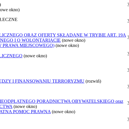
)
nowe okno)
OŁECZNE
ICZNEGO ORAZ OFERTY SKŁADANE W TRYBIE ART. 19A
NEGO I O WOLONTARIACIE
(nowe okno)
W PRAWA MIEJSCOWEGO)
(nowe okno)
LICZNEGO
(nowe okno)
IĘDZY I FINANSOWANIU TERRORYZMU
(rozwiń)
IEODPŁATNEGO PORADNICTWA OBYWATELSKIEGO oraz
ICTWA
(nowe okno)
ŁATNA POMOC PRAWNA
(nowe okno)