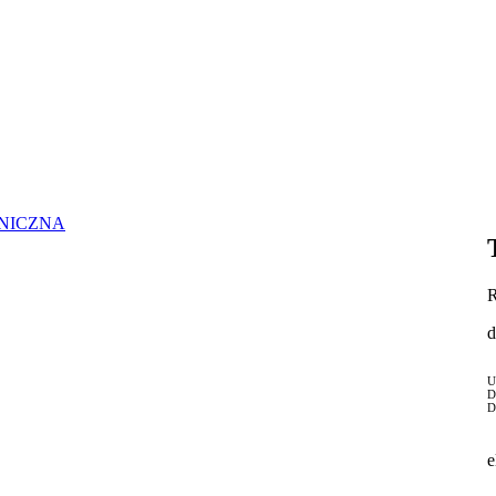
NICZNA
R
d
U
D
D
e