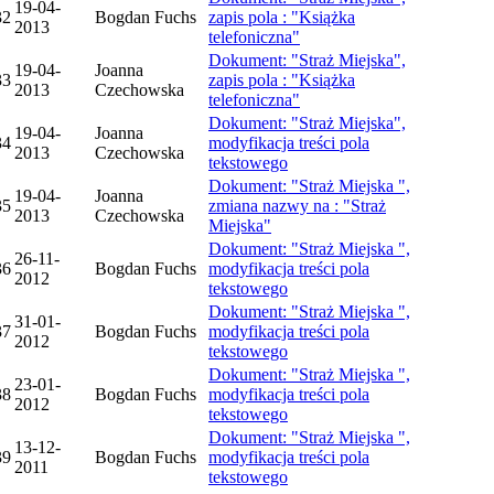
19-04-
32
Bogdan Fuchs
zapis pola : "Książka
2013
telefoniczna"
Dokument: "Straż Miejska",
19-04-
Joanna
33
zapis pola : "Książka
2013
Czechowska
telefoniczna"
Dokument: "Straż Miejska",
19-04-
Joanna
34
modyfikacja treści pola
2013
Czechowska
tekstowego
Dokument: "Straż Miejska ",
19-04-
Joanna
35
zmiana nazwy na : "Straż
2013
Czechowska
Miejska"
Dokument: "Straż Miejska ",
26-11-
36
Bogdan Fuchs
modyfikacja treści pola
2012
tekstowego
Dokument: "Straż Miejska ",
31-01-
37
Bogdan Fuchs
modyfikacja treści pola
2012
tekstowego
Dokument: "Straż Miejska ",
23-01-
38
Bogdan Fuchs
modyfikacja treści pola
2012
tekstowego
Dokument: "Straż Miejska ",
13-12-
39
Bogdan Fuchs
modyfikacja treści pola
2011
tekstowego