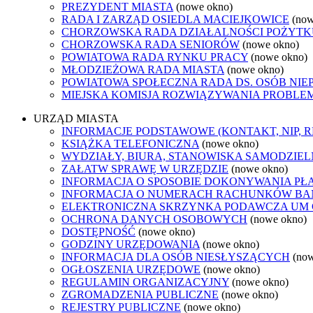
PREZYDENT MIASTA
(nowe okno)
RADA I ZARZĄD OSIEDLA MACIEJKOWICE
(now
CHORZOWSKA RADA DZIAŁALNOŚCI POŻYTK
CHORZOWSKA RADA SENIORÓW
(nowe okno)
POWIATOWA RADA RYNKU PRACY
(nowe okno)
MŁODZIEŻOWA RADA MIASTA
(nowe okno)
POWIATOWA SPOŁECZNA RADA DS. OSÓB NI
MIEJSKA KOMISJA ROZWIĄZYWANIA PROB
URZĄD MIASTA
INFORMACJE PODSTAWOWE (KONTAKT, NIP, 
KSIĄŻKA TELEFONICZNA
(nowe okno)
WYDZIAŁY, BIURA, STANOWISKA SAMODZIEL
ZAŁATW SPRAWĘ W URZĘDZIE
(nowe okno)
INFORMACJA O SPOSOBIE DOKONYWANIA PŁ
INFORMACJA O NUMERACH RACHUNKÓW B
ELEKTRONICZNA SKRZYNKA PODAWCZA UM
OCHRONA DANYCH OSOBOWYCH
(nowe okno)
DOSTĘPNOŚĆ
(nowe okno)
GODZINY URZĘDOWANIA
(nowe okno)
INFORMACJA DLA OSÓB NIESŁYSZĄCYCH
(no
OGŁOSZENIA URZĘDOWE
(nowe okno)
REGULAMIN ORGANIZACYJNY
(nowe okno)
ZGROMADZENIA PUBLICZNE
(nowe okno)
REJESTRY PUBLICZNE
(nowe okno)