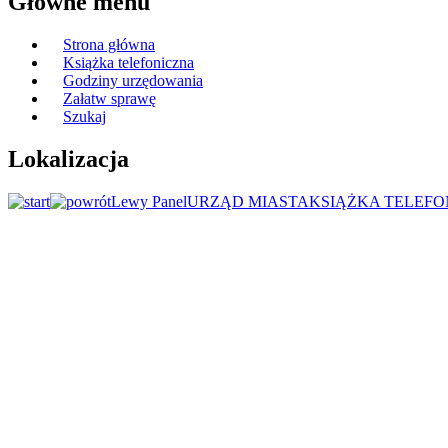
Główne menu
Strona główna
Książka telefoniczna
Godziny urzędowania
Załatw sprawę
Szukaj
Lokalizacja
Lewy Panel
URZĄD MIASTA
KSIĄŻKA TELEFO