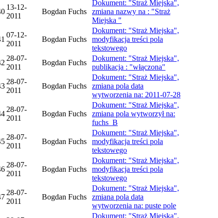
Dokument: "Straż Miejska",
13-12-
40
Bogdan Fuchs
zmiana nazwy na : "Straż
2011
Miejska "
Dokument: "Straż Miejska",
07-12-
41
Bogdan Fuchs
modyfikacja treści pola
2011
tekstowego
28-07-
Dokument: "Straż Miejska",
42
Bogdan Fuchs
2011
publikacja : "włączona"
Dokument: "Straż Miejska",
28-07-
43
Bogdan Fuchs
zmiana pola data
2011
wytworzenia na: 2011-07-28
Dokument: "Straż Miejska",
28-07-
44
Bogdan Fuchs
zmiana pola wytworzył na:
2011
fuchs_B
Dokument: "Straż Miejska",
28-07-
45
Bogdan Fuchs
modyfikacja treści pola
2011
tekstowego
Dokument: "Straż Miejska",
28-07-
46
Bogdan Fuchs
modyfikacja treści pola
2011
tekstowego
Dokument: "Straż Miejska",
28-07-
47
Bogdan Fuchs
zmiana pola data
2011
wytworzenia na: puste pole
Dokument: "Straż Miejska",