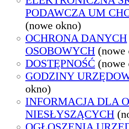
PODAWCZA UM CH
(nowe okno)
OCHRONA DANYCH
OSOBOWYCH
(nowe 
DOSTĘPNOŚĆ
(nowe 
GODZINY URZĘDOW
okno)
INFORMACJA DLA 
NIESŁYSZĄCYCH
(n
OGŁOSZENIA URZ