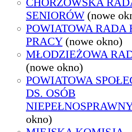
CHORZOWSKA RAD
SENIORÓW
(nowe ok
POWIATOWA RADA
PRACY
(nowe okno)
MŁODZIEŻOWA RAD
(nowe okno)
POWIATOWA SPOŁE
DS. OSÓB
NIEPEŁNOSPRAWN
okno)
MIEJSKA KOMISJA