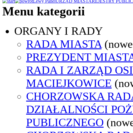
Lewy Panel
URZĄD MIASTA
REJESTRY PUBLI
Menu kategorii
ORGANY I RADY
RADA MIASTA
(nowe
PREZYDENT MIAST
RADA I ZARZĄD OS
MACIEJKOWICE
(no
CHORZOWSKA RAD
DZIAŁALNOŚCI PO
PUBLICZNEGO
(nowe