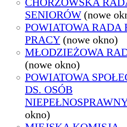
CHORZOWSKA RAD
SENIORÓW
(nowe ok
POWIATOWA RADA
PRACY
(nowe okno)
MŁODZIEŻOWA RAD
(nowe okno)
POWIATOWA SPOŁE
DS. OSÓB
NIEPEŁNOSPRAWN
okno)
MIEJSKA KOMISJA