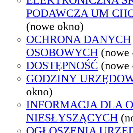
PODAWCZA UM CH
(nowe okno)
OCHRONA DANYCH
OSOBOWYCH
(nowe 
DOSTĘPNOŚĆ
(nowe 
GODZINY URZĘDOW
okno)
INFORMACJA DLA 
NIESŁYSZĄCYCH
(n
OGŁOSZENIA URZ