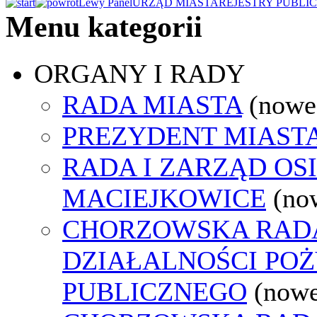
Lewy Panel
URZĄD MIASTA
REJESTRY PUBLI
Menu kategorii
ORGANY I RADY
RADA MIASTA
(nowe
PREZYDENT MIAST
RADA I ZARZĄD OS
MACIEJKOWICE
(no
CHORZOWSKA RAD
DZIAŁALNOŚCI PO
PUBLICZNEGO
(nowe