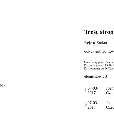
Treść stron
Rejestr Zmian
dokument: 30. Ew
Utworzony przez: Joann
Data utworzenia: 13:49 
Data ostatniej modyfikac
elementów : 3
no)
07-03-
Joan
1
2017
Cze
07-03-
Joan
2
2017
Cze