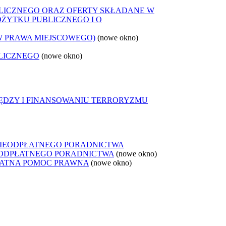
LICZNEGO ORAZ OFERTY SKŁADANE W
OŻYTKU PUBLICZNEGO I O
W PRAWA MIEJSCOWEGO)
(nowe okno)
LICZNEGO
(nowe okno)
IĘDZY I FINANSOWANIU TERRORYZMU
NIEODPŁATNEGO PORADNICTWA
IEODPŁATNEGO PORADNICTWA
(nowe okno)
ŁATNA POMOC PRAWNA
(nowe okno)