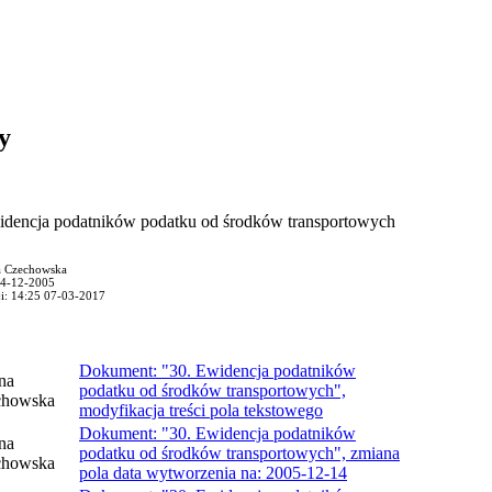
y
idencja podatników podatku od środków transportowych
a Czechowska
14-12-2005
ji: 14:25 07-03-2017
Dokument: "30. Ewidencja podatników
na
podatku od środków transportowych",
chowska
modyfikacja treści pola tekstowego
Dokument: "30. Ewidencja podatników
na
podatku od środków transportowych", zmiana
chowska
pola data wytworzenia na: 2005-12-14