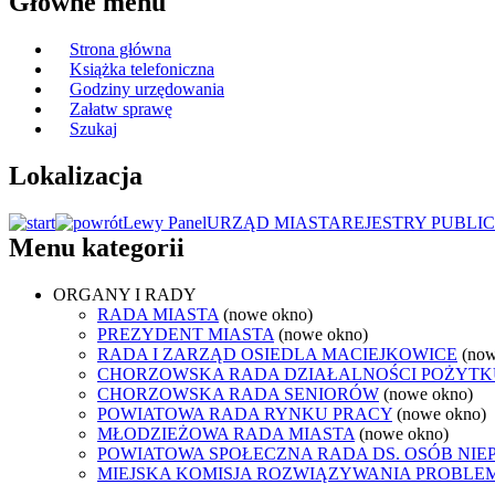
Główne menu
Strona główna
Książka telefoniczna
Godziny urzędowania
Załatw sprawę
Szukaj
Lokalizacja
Lewy Panel
URZĄD MIASTA
REJESTRY PUBLI
Menu kategorii
ORGANY I RADY
RADA MIASTA
(nowe okno)
PREZYDENT MIASTA
(nowe okno)
RADA I ZARZĄD OSIEDLA MACIEJKOWICE
(now
CHORZOWSKA RADA DZIAŁALNOŚCI POŻYTK
CHORZOWSKA RADA SENIORÓW
(nowe okno)
POWIATOWA RADA RYNKU PRACY
(nowe okno)
MŁODZIEŻOWA RADA MIASTA
(nowe okno)
POWIATOWA SPOŁECZNA RADA DS. OSÓB NI
MIEJSKA KOMISJA ROZWIĄZYWANIA PROB