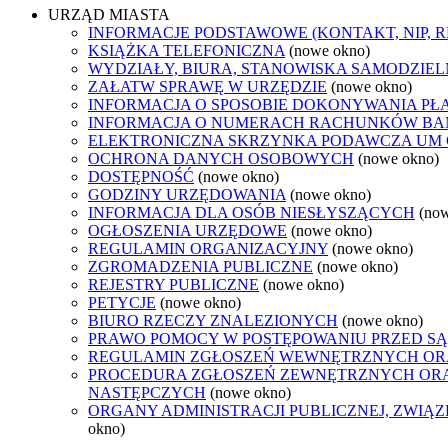
URZĄD MIASTA
INFORMACJE PODSTAWOWE (KONTAKT, NIP, 
KSIĄŻKA TELEFONICZNA
(nowe okno)
WYDZIAŁY, BIURA, STANOWISKA SAMODZIEL
ZAŁATW SPRAWĘ W URZĘDZIE
(nowe okno)
INFORMACJA O SPOSOBIE DOKONYWANIA PŁ
INFORMACJA O NUMERACH RACHUNKÓW B
ELEKTRONICZNA SKRZYNKA PODAWCZA UM
OCHRONA DANYCH OSOBOWYCH
(nowe okno)
DOSTĘPNOŚĆ
(nowe okno)
GODZINY URZĘDOWANIA
(nowe okno)
INFORMACJA DLA OSÓB NIESŁYSZĄCYCH
(no
OGŁOSZENIA URZĘDOWE
(nowe okno)
REGULAMIN ORGANIZACYJNY
(nowe okno)
ZGROMADZENIA PUBLICZNE
(nowe okno)
REJESTRY PUBLICZNE
(nowe okno)
PETYCJE
(nowe okno)
BIURO RZECZY ZNALEZIONYCH
(nowe okno)
PRAWO POMOCY W POSTĘPOWANIU PRZED SĄ
REGULAMIN ZGŁOSZEŃ WEWNĘTRZNYCH OR
PROCEDURA ZGŁOSZEŃ ZEWNĘTRZNYCH ORA
NASTĘPCZYCH
(nowe okno)
ORGANY ADMINISTRACJI PUBLICZNEJ, ZWIĄ
okno)