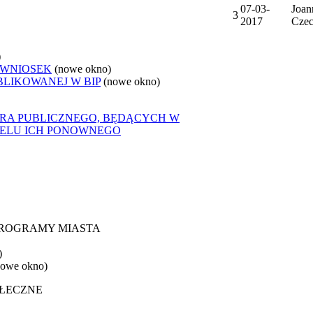
07-03-
Joan
3
2017
Cze
)
 WNIOSEK
(nowe okno)
BLIKOWANEJ W BIP
(nowe okno)
ORA PUBLICZNEGO, BĘDĄCYCH W
CELU ICH PONOWNEGO
 PROGRAMY MIASTA
)
nowe okno)
OŁECZNE