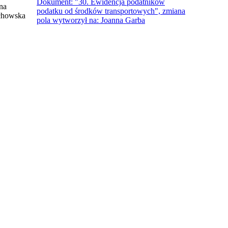
Dokument: "30. Ewidencja podatników
na
podatku od środków transportowych", zmiana
chowska
pola wytworzył na: Joanna Garba