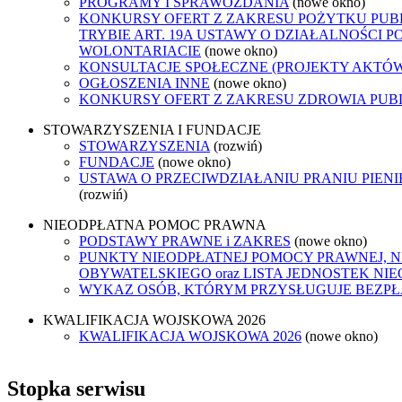
PROGRAMY I SPRAWOZDANIA
(nowe okno)
KONKURSY OFERT Z ZAKRESU POŻYTKU PUB
TRYBIE ART. 19A USTAWY O DZIAŁALNOŚCI P
WOLONTARIACIE
(nowe okno)
KONSULTACJE SPOŁECZNE (PROJEKTY AKTÓ
OGŁOSZENIA INNE
(nowe okno)
KONKURSY OFERT Z ZAKRESU ZDROWIA PUB
STOWARZYSZENIA I FUNDACJE
STOWARZYSZENIA
(rozwiń)
FUNDACJE
(nowe okno)
USTAWA O PRZECIWDZIAŁANIU PRANIU PIEN
(rozwiń)
NIEODPŁATNA POMOC PRAWNA
PODSTAWY PRAWNE i ZAKRES
(nowe okno)
PUNKTY NIEODPŁATNEJ POMOCY PRAWNEJ, 
OBYWATELSKIEGO oraz LISTA JEDNOSTEK N
WYKAZ OSÓB, KTÓRYM PRZYSŁUGUJE BEZP
KWALIFIKACJA WOJSKOWA 2026
KWALIFIKACJA WOJSKOWA 2026
(nowe okno)
Stopka serwisu