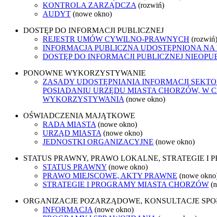
KONTROLA ZARZĄDCZA
(rozwiń)
AUDYT
(nowe okno)
DOSTĘP DO INFORMACJI PUBLICZNEJ
REJESTR UMÓW CYWILNO-PRAWNYCH
(rozwiń
INFORMACJA PUBLICZNA UDOSTĘPNIONA NA
DOSTĘP DO INFORMACJI PUBLICZNEJ NIEOPU
PONOWNE WYKORZYSTYWANIE
ZASADY UDOSTĘPNIANIA INFORMACJI SEKT
POSIADANIU URZĘDU MIASTA CHORZÓW, W 
WYKORZYSTYWANIA
(nowe okno)
OŚWIADCZENIA MAJĄTKOWE
RADA MIASTA
(nowe okno)
URZĄD MIASTA
(nowe okno)
JEDNOSTKI ORGANIZACYJNE
(nowe okno)
STATUS PRAWNY, PRAWO LOKALNE, STRATEGIE I
STATUS PRAWNY
(nowe okno)
PRAWO MIEJSCOWE, AKTY PRAWNE
(nowe okno
STRATEGIE I PROGRAMY MIASTA CHORZÓW
(
ORGANIZACJE POZARZĄDOWE, KONSULTACJE SP
INFORMACJA
(nowe okno)