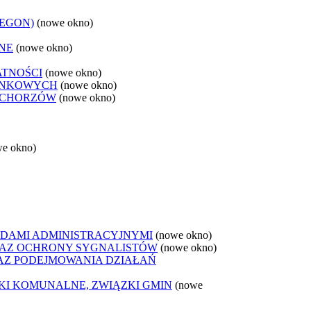
REGON)
(nowe okno)
NE
(nowe okno)
ATNOŚCI
(nowe okno)
ANKOWYCH
(nowe okno)
 CHORZÓW
(nowe okno)
we okno)
DAMI ADMINISTRACYJNYMI
(nowe okno)
AZ OCHRONY SYGNALISTÓW
(nowe okno)
Z PODEJMOWANIA DZIAŁAŃ
ZKI KOMUNALNE, ZWIĄZKI GMIN
(nowe