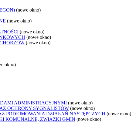
REGON)
(nowe okno)
NE
(nowe okno)
ATNOŚCI
(nowe okno)
ANKOWYCH
(nowe okno)
 CHORZÓW
(nowe okno)
we okno)
DAMI ADMINISTRACYJNYMI
(nowe okno)
AZ OCHRONY SYGNALISTÓW
(nowe okno)
Z PODEJMOWANIA DZIAŁAŃ NASTĘPCZYCH
(nowe okno)
ZKI KOMUNALNE, ZWIĄZKI GMIN
(nowe okno)