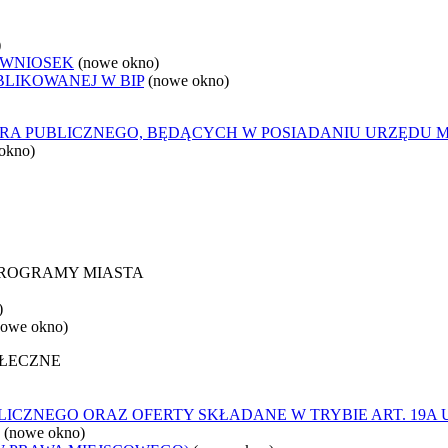
)
 WNIOSEK
(nowe okno)
BLIKOWANEJ W BIP
(nowe okno)
ORA PUBLICZNEGO, BĘDĄCYCH W POSIADANIU URZĘDU M
okno)
 PROGRAMY MIASTA
)
nowe okno)
OŁECZNE
ICZNEGO ORAZ OFERTY SKŁADANE W TRYBIE ART. 19A 
(nowe okno)