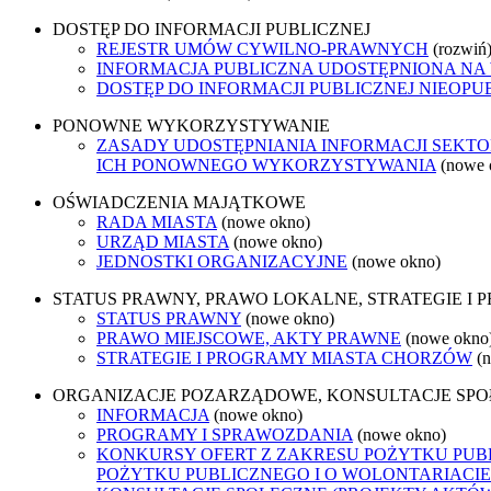
DOSTĘP DO INFORMACJI PUBLICZNEJ
REJESTR UMÓW CYWILNO-PRAWNYCH
(rozwiń
INFORMACJA PUBLICZNA UDOSTĘPNIONA NA
DOSTĘP DO INFORMACJI PUBLICZNEJ NIEOPU
PONOWNE WYKORZYSTYWANIE
ZASADY UDOSTĘPNIANIA INFORMACJI SEKT
ICH PONOWNEGO WYKORZYSTYWANIA
(nowe 
OŚWIADCZENIA MAJĄTKOWE
RADA MIASTA
(nowe okno)
URZĄD MIASTA
(nowe okno)
JEDNOSTKI ORGANIZACYJNE
(nowe okno)
STATUS PRAWNY, PRAWO LOKALNE, STRATEGIE I
STATUS PRAWNY
(nowe okno)
PRAWO MIEJSCOWE, AKTY PRAWNE
(nowe okno
STRATEGIE I PROGRAMY MIASTA CHORZÓW
(
ORGANIZACJE POZARZĄDOWE, KONSULTACJE SP
INFORMACJA
(nowe okno)
PROGRAMY I SPRAWOZDANIA
(nowe okno)
KONKURSY OFERT Z ZAKRESU POŻYTKU PUBL
POŻYTKU PUBLICZNEGO I O WOLONTARIACIE