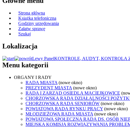
Główne menu
Strona główna
Książka telefoniczna
Godziny urzędowania
Załatw sprawę
Szukaj
Lokalizacja
Lewy Panel
KONTROLE, AUDYT, KONTROLA
Menu kategorii
ORGANY I RADY
RADA MIASTA
(nowe okno)
PREZYDENT MIASTA
(nowe okno)
RADA I ZARZĄD OSIEDLA MACIEJKOWICE
(now
CHORZOWSKA RADA DZIAŁALNOŚCI POŻYTK
CHORZOWSKA RADA SENIORÓW
(nowe okno)
POWIATOWA RADA RYNKU PRACY
(nowe okno)
MŁODZIEŻOWA RADA MIASTA
(nowe okno)
POWIATOWA SPOŁECZNA RADA DS. OSÓB NI
MIEJSKA KOMISJA ROZWIĄZYWANIA PROB