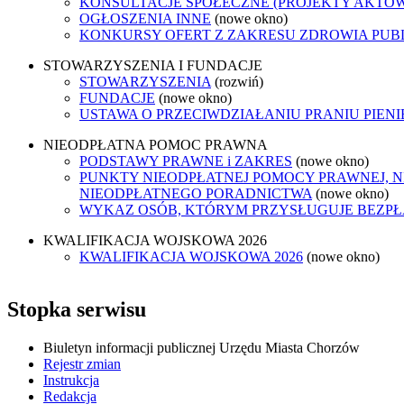
KONSULTACJE SPOŁECZNE (PROJEKTY AKTÓ
OGŁOSZENIA INNE
(nowe okno)
KONKURSY OFERT Z ZAKRESU ZDROWIA PUB
STOWARZYSZENIA I FUNDACJE
STOWARZYSZENIA
(rozwiń)
FUNDACJE
(nowe okno)
USTAWA O PRZECIWDZIAŁANIU PRANIU PIEN
NIEODPŁATNA POMOC PRAWNA
PODSTAWY PRAWNE i ZAKRES
(nowe okno)
PUNKTY NIEODPŁATNEJ POMOCY PRAWNEJ, N
NIEODPŁATNEGO PORADNICTWA
(nowe okno)
WYKAZ OSÓB, KTÓRYM PRZYSŁUGUJE BEZP
KWALIFIKACJA WOJSKOWA 2026
KWALIFIKACJA WOJSKOWA 2026
(nowe okno)
Stopka serwisu
Biuletyn informacji publicznej Urzędu Miasta Chorzów
Rejestr zmian
Instrukcja
Redakcja