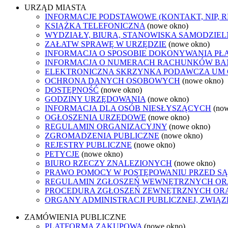
URZĄD MIASTA
INFORMACJE PODSTAWOWE (KONTAKT, NIP, 
KSIĄŻKA TELEFONICZNA
(nowe okno)
WYDZIAŁY, BIURA, STANOWISKA SAMODZIEL
ZAŁATW SPRAWĘ W URZĘDZIE
(nowe okno)
INFORMACJA O SPOSOBIE DOKONYWANIA PŁ
INFORMACJA O NUMERACH RACHUNKÓW B
ELEKTRONICZNA SKRZYNKA PODAWCZA UM
OCHRONA DANYCH OSOBOWYCH
(nowe okno)
DOSTĘPNOŚĆ
(nowe okno)
GODZINY URZĘDOWANIA
(nowe okno)
INFORMACJA DLA OSÓB NIESŁYSZĄCYCH
(no
OGŁOSZENIA URZĘDOWE
(nowe okno)
REGULAMIN ORGANIZACYJNY
(nowe okno)
ZGROMADZENIA PUBLICZNE
(nowe okno)
REJESTRY PUBLICZNE
(nowe okno)
PETYCJE
(nowe okno)
BIURO RZECZY ZNALEZIONYCH
(nowe okno)
PRAWO POMOCY W POSTĘPOWANIU PRZED SĄ
REGULAMIN ZGŁOSZEŃ WEWNĘTRZNYCH OR
PROCEDURA ZGŁOSZEŃ ZEWNĘTRZNYCH ORA
ORGANY ADMINISTRACJI PUBLICZNEJ, ZWIĄ
ZAMÓWIENIA PUBLICZNE
PLATFORMA ZAKUPOWA
(nowe okno)