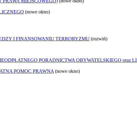
W PRAWA MIEJSCOWEGO)
(nowe okno)
LICZNEGO
(nowe okno)
IĘDZY I FINANSOWANIU TERRORYZMU
(rozwiń)
IEODPŁATNEGO PORADNICTWA OBYWATELSKIEGO oraz LI
ŁATNA POMOC PRAWNA
(nowe okno)