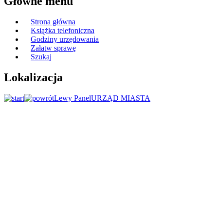
Główne menu
Strona główna
Książka telefoniczna
Godziny urzędowania
Załatw sprawę
Szukaj
Lokalizacja
Lewy Panel
URZĄD MIASTA