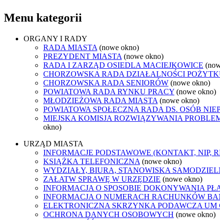
Menu kategorii
ORGANY I RADY
RADA MIASTA
(nowe okno)
PREZYDENT MIASTA
(nowe okno)
RADA I ZARZĄD OSIEDLA MACIEJKOWICE
(now
CHORZOWSKA RADA DZIAŁALNOŚCI POŻYTK
CHORZOWSKA RADA SENIORÓW
(nowe okno)
POWIATOWA RADA RYNKU PRACY
(nowe okno)
MŁODZIEŻOWA RADA MIASTA
(nowe okno)
POWIATOWA SPOŁECZNA RADA DS. OSÓB NI
MIEJSKA KOMISJA ROZWIĄZYWANIA PROB
okno)
URZĄD MIASTA
INFORMACJE PODSTAWOWE (KONTAKT, NIP, 
KSIĄŻKA TELEFONICZNA
(nowe okno)
WYDZIAŁY, BIURA, STANOWISKA SAMODZIEL
ZAŁATW SPRAWĘ W URZĘDZIE
(nowe okno)
INFORMACJA O SPOSOBIE DOKONYWANIA PŁ
INFORMACJA O NUMERACH RACHUNKÓW B
ELEKTRONICZNA SKRZYNKA PODAWCZA UM
OCHRONA DANYCH OSOBOWYCH
(nowe okno)