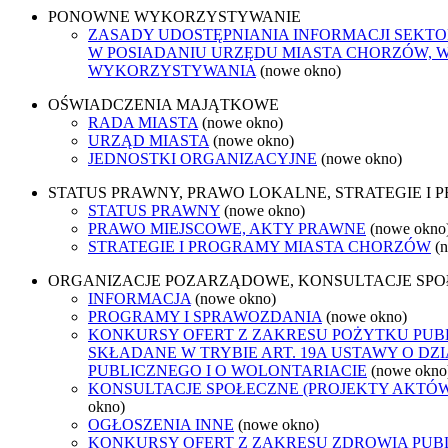
PONOWNE WYKORZYSTYWANIE
ZASADY UDOSTĘPNIANIA INFORMACJI SEKT
W POSIADANIU URZĘDU MIASTA CHORZÓW, 
WYKORZYSTYWANIA
(nowe okno)
OŚWIADCZENIA MAJĄTKOWE
RADA MIASTA
(nowe okno)
URZĄD MIASTA
(nowe okno)
JEDNOSTKI ORGANIZACYJNE
(nowe okno)
STATUS PRAWNY, PRAWO LOKALNE, STRATEGIE I
STATUS PRAWNY
(nowe okno)
PRAWO MIEJSCOWE, AKTY PRAWNE
(nowe okno
STRATEGIE I PROGRAMY MIASTA CHORZÓW
(
ORGANIZACJE POZARZĄDOWE, KONSULTACJE SP
INFORMACJA
(nowe okno)
PROGRAMY I SPRAWOZDANIA
(nowe okno)
KONKURSY OFERT Z ZAKRESU POŻYTKU PUB
SKŁADANE W TRYBIE ART. 19A USTAWY O D
PUBLICZNEGO I O WOLONTARIACIE
(nowe okno
KONSULTACJE SPOŁECZNE (PROJEKTY AKTÓ
okno)
OGŁOSZENIA INNE
(nowe okno)
KONKURSY OFERT Z ZAKRESU ZDROWIA PUB