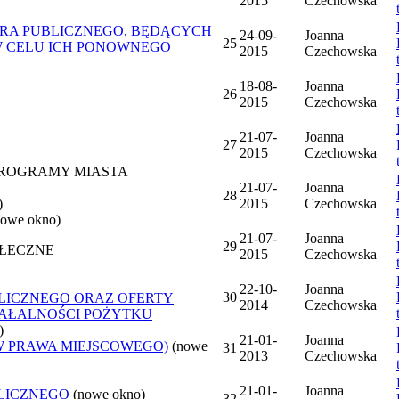
2015
Czechowska
ORA PUBLICZNEGO, BĘDĄCYCH
24-09-
Joanna
25
W CELU ICH PONOWNEGO
2015
Czechowska
18-08-
Joanna
26
2015
Czechowska
21-07-
Joanna
27
2015
Czechowska
 PROGRAMY MIASTA
21-07-
Joanna
28
)
2015
Czechowska
nowe okno)
21-07-
Joanna
29
OŁECZNE
2015
Czechowska
22-10-
Joanna
30
LICZNEGO ORAZ OFERTY
2014
Czechowska
ZIAŁALNOŚCI POŻYTKU
)
21-01-
Joanna
W PRAWA MIEJSCOWEGO)
(nowe
31
2013
Czechowska
21-01-
Joanna
LICZNEGO
(nowe okno)
32