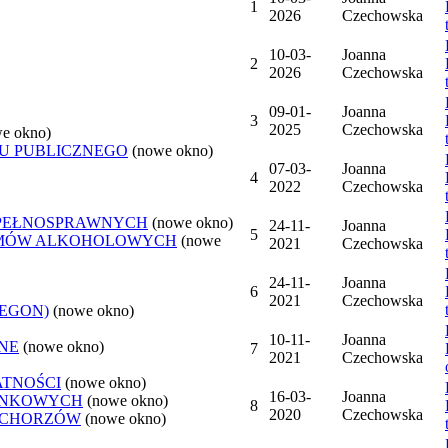
1
2026
Czechowska
10-03-
Joanna
2
2026
Czechowska
09-01-
Joanna
3
2025
Czechowska
e okno)
U PUBLICZNEGO
(nowe okno)
07-03-
Joanna
4
2022
Czechowska
EPEŁNOSPRAWNYCH
(nowe okno)
24-11-
Joanna
5
LEMÓW ALKOHOLOWYCH
(nowe
2021
Czechowska
24-11-
Joanna
6
2021
Czechowska
REGON)
(nowe okno)
10-11-
Joanna
NE
(nowe okno)
7
2021
Czechowska
ATNOŚCI
(nowe okno)
16-03-
Joanna
ANKOWYCH
(nowe okno)
8
2020
Czechowska
 CHORZÓW
(nowe okno)