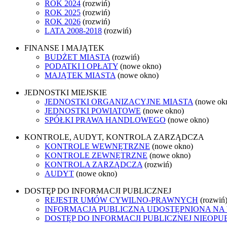
ROK 2024
(rozwiń)
ROK 2025
(rozwiń)
ROK 2026
(rozwiń)
LATA 2008-2018
(rozwiń)
FINANSE I MAJĄTEK
BUDŻET MIASTA
(rozwiń)
PODATKI I OPŁATY
(nowe okno)
MAJĄTEK MIASTA
(nowe okno)
JEDNOSTKI MIEJSKIE
JEDNOSTKI ORGANIZACYJNE MIASTA
(nowe ok
JEDNOSTKI POWIATOWE
(nowe okno)
SPÓŁKI PRAWA HANDLOWEGO
(nowe okno)
KONTROLE, AUDYT, KONTROLA ZARZĄDCZA
KONTROLE WEWNĘTRZNE
(nowe okno)
KONTROLE ZEWNĘTRZNE
(nowe okno)
KONTROLA ZARZĄDCZA
(rozwiń)
AUDYT
(nowe okno)
DOSTĘP DO INFORMACJI PUBLICZNEJ
REJESTR UMÓW CYWILNO-PRAWNYCH
(rozwiń
INFORMACJA PUBLICZNA UDOSTĘPNIONA NA
DOSTĘP DO INFORMACJI PUBLICZNEJ NIEOPU