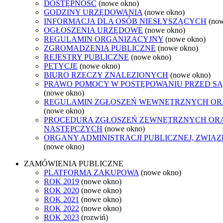
DOSTĘPNOŚĆ
(nowe okno)
GODZINY URZĘDOWANIA
(nowe okno)
INFORMACJA DLA OSÓB NIESŁYSZĄCYCH
(no
OGŁOSZENIA URZĘDOWE
(nowe okno)
REGULAMIN ORGANIZACYJNY
(nowe okno)
ZGROMADZENIA PUBLICZNE
(nowe okno)
REJESTRY PUBLICZNE
(nowe okno)
PETYCJE
(nowe okno)
BIURO RZECZY ZNALEZIONYCH
(nowe okno)
PRAWO POMOCY W POSTĘPOWANIU PRZED SĄ
(nowe okno)
REGULAMIN ZGŁOSZEŃ WEWNĘTRZNYCH OR
(nowe okno)
PROCEDURA ZGŁOSZEŃ ZEWNĘTRZNYCH ORA
NASTĘPCZYCH
(nowe okno)
ORGANY ADMINISTRACJI PUBLICZNEJ, ZWIĄ
(nowe okno)
ZAMÓWIENIA PUBLICZNE
PLATFORMA ZAKUPOWA
(nowe okno)
ROK 2019
(nowe okno)
ROK 2020
(nowe okno)
ROK 2021
(nowe okno)
ROK 2022
(nowe okno)
ROK 2023
(rozwiń)