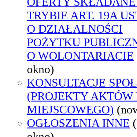
OFERTY SKŁADANE
TRYBIE ART. 19A U
O DZIAŁALNOŚCI
POŻYTKU PUBLICZN
O WOLONTARIACIE
okno)
KONSULTACJE SPO
(PROJEKTY AKTÓW
MIEJSCOWEGO)
(no
OGŁOSZENIA INNE
okno)