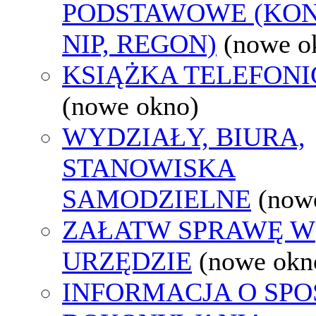
PODSTAWOWE (KON
NIP, REGON)
(nowe o
KSIĄŻKA TELEFON
(nowe okno)
WYDZIAŁY, BIURA,
STANOWISKA
SAMODZIELNE
(now
ZAŁATW SPRAWĘ W
URZĘDZIE
(nowe okn
INFORMACJA O SPO