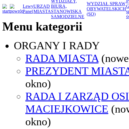
WYDZIAŁY,
P
WYDZIAŁ SPRAW
Lewy
URZĄD
BIURA,
G
OBYWATELSKICH
Panel
MIASTA
STANOWISKA
s
(SO)
SAMODZIELNE
ś
Menu kategorii
ORGANY I RADY
RADA MIASTA
(nowe
PREZYDENT MIAST
okno)
RADA I ZARZĄD OS
MACIEJKOWICE
(no
okno)