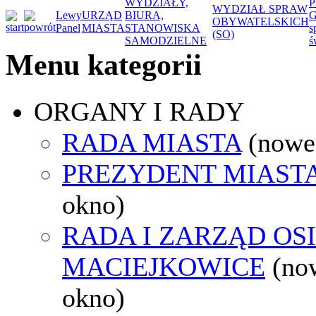
WYDZIAŁY,
P
WYDZIAŁ SPRAW
Lewy
URZĄD
BIURA,
G
OBYWATELSKICH
Panel
MIASTA
STANOWISKA
s
(SO)
SAMODZIELNE
ś
Menu kategorii
ORGANY I RADY
RADA MIASTA
(nowe
PREZYDENT MIAST
okno)
RADA I ZARZĄD OS
MACIEJKOWICE
(no
okno)