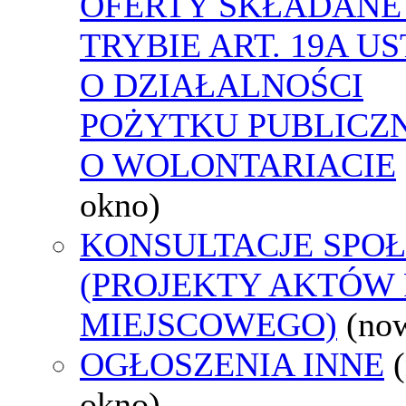
OFERTY SKŁADANE
TRYBIE ART. 19A U
O DZIAŁALNOŚCI
POŻYTKU PUBLICZN
O WOLONTARIACIE
okno)
KONSULTACJE SPO
(PROJEKTY AKTÓW
MIEJSCOWEGO)
(no
OGŁOSZENIA INNE
okno)