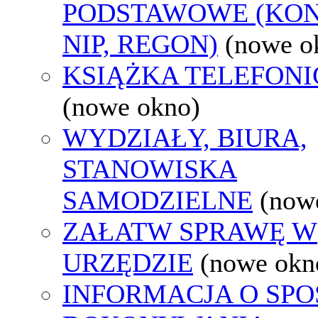
PODSTAWOWE (KON
NIP, REGON)
(nowe o
KSIĄŻKA TELEFON
(nowe okno)
WYDZIAŁY, BIURA,
STANOWISKA
SAMODZIELNE
(now
ZAŁATW SPRAWĘ W
URZĘDZIE
(nowe okn
INFORMACJA O SPO