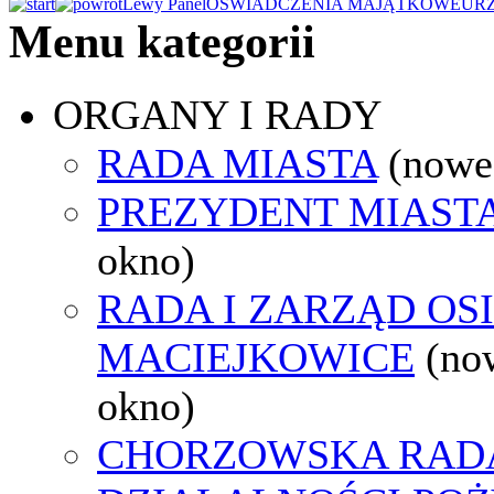
Lewy Panel
OŚWIADCZENIA MAJĄTKOWE
UR
Menu kategorii
ORGANY I RADY
RADA MIASTA
(nowe
PREZYDENT MIAST
okno)
RADA I ZARZĄD OS
MACIEJKOWICE
(no
okno)
CHORZOWSKA RAD