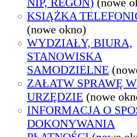
NIP, REGON)
(nowe o
KSIĄŻKA TELEFON
(nowe okno)
WYDZIAŁY, BIURA,
STANOWISKA
SAMODZIELNE
(now
ZAŁATW SPRAWĘ W
URZĘDZIE
(nowe okn
INFORMACJA O SPO
DOKONYWANIA
PŁATNOŚCI
(nowe ok