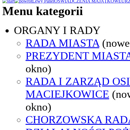
Lewy Panel
OŚWIADCZENIA MAJĄTKOWE
UR
Menu kategorii
ORGANY I RADY
RADA MIASTA
(nowe
PREZYDENT MIAST
okno)
RADA I ZARZĄD OS
MACIEJKOWICE
(no
okno)
CHORZOWSKA RAD