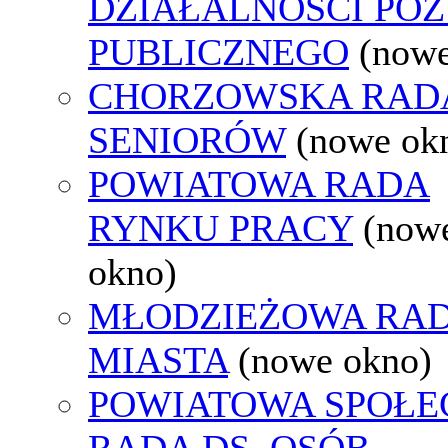
DZIAŁALNOŚCI PO
PUBLICZNEGO
(nowe
CHORZOWSKA RAD
SENIORÓW
(nowe ok
POWIATOWA RADA
RYNKU PRACY
(now
okno)
MŁODZIEŻOWA RA
MIASTA
(nowe okno)
POWIATOWA SPOŁE
RADA DS. OSÓB