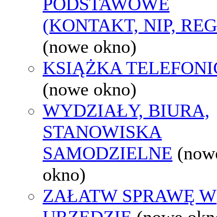
PODSTAWOWE
(KONTAKT, NIP, RE
(nowe okno)
KSIĄŻKA TELEFON
(nowe okno)
WYDZIAŁY, BIURA,
STANOWISKA
SAMODZIELNE
(now
okno)
ZAŁATW SPRAWĘ W
URZĘDZIE
(nowe okn