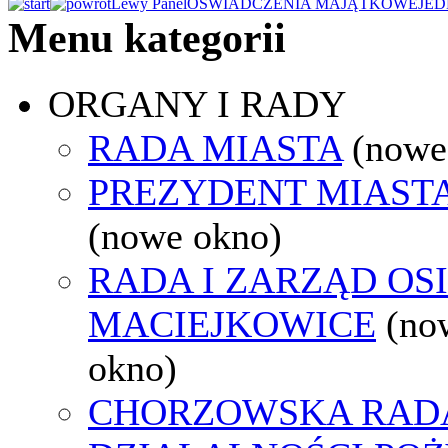
Lewy Panel
OŚWIADCZENIA MAJĄTKOWE
JED
Menu kategorii
ORGANY I RADY
RADA MIASTA
(nowe
PREZYDENT MIAST
(nowe okno)
RADA I ZARZĄD OS
MACIEJKOWICE
(no
okno)
CHORZOWSKA RAD