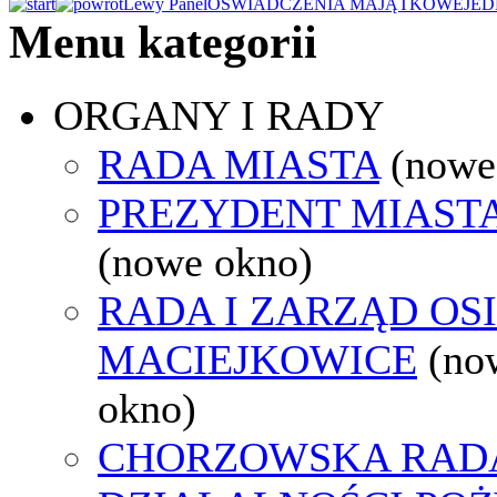
Lewy Panel
OŚWIADCZENIA MAJĄTKOWE
JED
Menu kategorii
ORGANY I RADY
RADA MIASTA
(nowe
PREZYDENT MIAST
(nowe okno)
RADA I ZARZĄD OS
MACIEJKOWICE
(no
okno)
CHORZOWSKA RAD