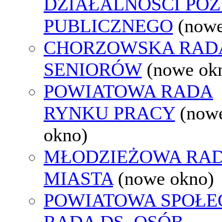
DZIAŁALNOŚCI PO
PUBLICZNEGO
(nowe
CHORZOWSKA RAD
SENIORÓW
(nowe ok
POWIATOWA RADA
RYNKU PRACY
(now
okno)
MŁODZIEŻOWA RA
MIASTA
(nowe okno)
POWIATOWA SPOŁE
RADA DS. OSÓB