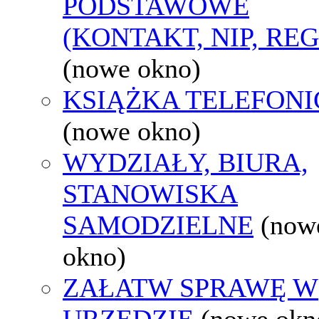
PODSTAWOWE
(KONTAKT, NIP, RE
(nowe okno)
KSIĄŻKA TELEFON
(nowe okno)
WYDZIAŁY, BIURA,
STANOWISKA
SAMODZIELNE
(now
okno)
ZAŁATW SPRAWĘ W
URZĘDZIE
(nowe okn