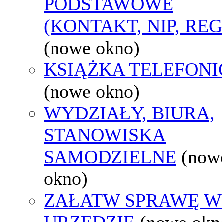
PODSTAWOWE
(KONTAKT, NIP, RE
(nowe okno)
KSIĄŻKA TELEFON
(nowe okno)
WYDZIAŁY, BIURA,
STANOWISKA
SAMODZIELNE
(now
okno)
ZAŁATW SPRAWĘ W
URZĘDZIE
(nowe okn