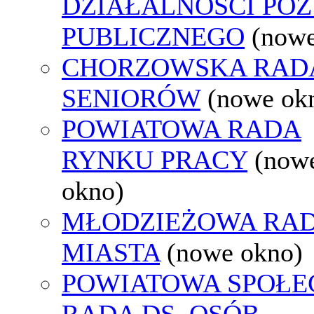
DZIAŁALNOŚCI PO
PUBLICZNEGO
(nowe
CHORZOWSKA RAD
SENIORÓW
(nowe ok
POWIATOWA RADA
RYNKU PRACY
(now
okno)
MŁODZIEŻOWA RA
MIASTA
(nowe okno)
POWIATOWA SPOŁE
RADA DS. OSÓB