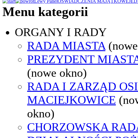
Lewy Panel
OŚWIADCZENIA MAJĄTKOWE
JED
Menu kategorii
ORGANY I RADY
RADA MIASTA
(nowe
PREZYDENT MIAST
(nowe okno)
RADA I ZARZĄD OS
MACIEJKOWICE
(no
okno)
CHORZOWSKA RAD