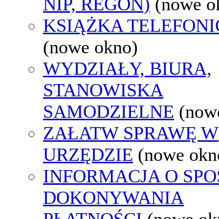
NIP, REGON)
(nowe o
KSIĄŻKA TELEFON
(nowe okno)
WYDZIAŁY, BIURA,
STANOWISKA
SAMODZIELNE
(now
ZAŁATW SPRAWĘ W
URZĘDZIE
(nowe okn
INFORMACJA O SPO
DOKONYWANIA
PŁATNOŚCI
(nowe ok