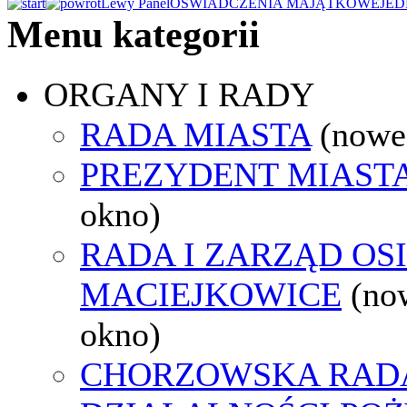
Lewy Panel
OŚWIADCZENIA MAJĄTKOWE
JED
Menu kategorii
ORGANY I RADY
RADA MIASTA
(nowe
PREZYDENT MIAST
okno)
RADA I ZARZĄD OS
MACIEJKOWICE
(no
okno)
CHORZOWSKA RAD