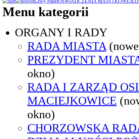
Lewy Panel
OŚWIADCZENIA MAJĄTKOWE
JED
Menu kategorii
ORGANY I RADY
RADA MIASTA
(nowe
PREZYDENT MIAST
okno)
RADA I ZARZĄD OS
MACIEJKOWICE
(no
okno)
CHORZOWSKA RAD