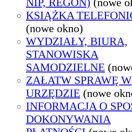
NIP, REGON)
(nowe o
KSIĄŻKA TELEFON
(nowe okno)
WYDZIAŁY, BIURA,
STANOWISKA
SAMODZIELNE
(now
ZAŁATW SPRAWĘ W
URZĘDZIE
(nowe okn
INFORMACJA O SPO
DOKONYWANIA
PŁATNOŚCI
(nowe ok