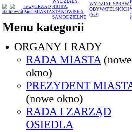
WYDZIAŁY,
WYDZIAŁ SPRAW
Lewy
URZĄD
BIURA,
G
OBYWATELSKICH
Panel
MIASTA
STANOWISKA
s
(SO)
SAMODZIELNE
ś
Menu kategorii
ORGANY I RADY
RADA MIASTA
(nowe
okno)
PREZYDENT MIAST
(nowe okno)
RADA I ZARZĄD
OSIEDLA