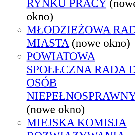
RYNKU PRACY
(now
okno)
MŁODZIEŻOWA RA
MIASTA
(nowe okno)
POWIATOWA
SPOŁECZNA RADA D
OSÓB
NIEPEŁNOSPRAWN
(nowe okno)
MIEJSKA KOMISJA