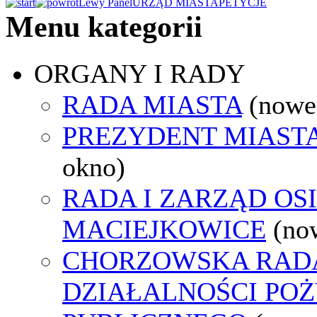
Lewy Panel
URZĄD MIASTA
PETYCJE
Menu kategorii
ORGANY I RADY
RADA MIASTA
(nowe
PREZYDENT MIAST
okno)
RADA I ZARZĄD OS
MACIEJKOWICE
(no
CHORZOWSKA RAD
DZIAŁALNOŚCI PO