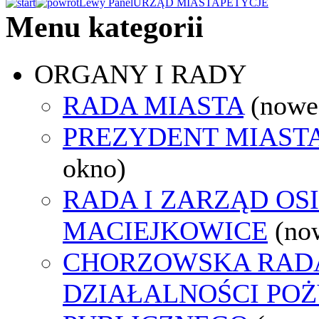
Lewy Panel
URZĄD MIASTA
PETYCJE
Menu kategorii
ORGANY I RADY
RADA MIASTA
(nowe
PREZYDENT MIAST
okno)
RADA I ZARZĄD OS
MACIEJKOWICE
(no
CHORZOWSKA RAD
DZIAŁALNOŚCI PO