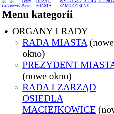
Lewy
URZĄD
WYDZIAŁY, BIURA, STANO
Panel
MIASTA
SAMODZIELNE
Menu kategorii
ORGANY I RADY
RADA MIASTA
(nowe
okno)
PREZYDENT MIAST
(nowe okno)
RADA I ZARZĄD
OSIEDLA
MACIEJKOWICE
(no