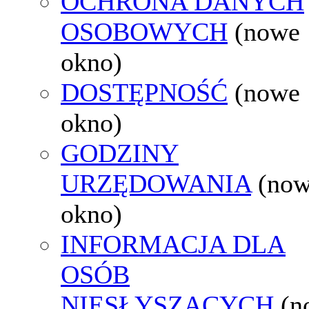
OCHRONA DANYCH
OSOBOWYCH
(nowe
okno)
DOSTĘPNOŚĆ
(nowe
okno)
GODZINY
URZĘDOWANIA
(no
okno)
INFORMACJA DLA
OSÓB
NIESŁYSZĄCYCH
(n