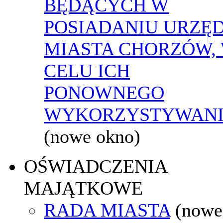
BĘDĄCYCH W
POSIADANIU URZĘ
MIASTA CHORZÓW,
CELU ICH
PONOWNEGO
WYKORZYSTYWAN
(nowe okno)
OŚWIADCZENIA
MAJĄTKOWE
RADA MIASTA
(nowe