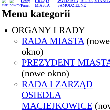
Lewy
URZĄD
WYDZIAŁY, BIURA, STANO
Panel
MIASTA
SAMODZIELNE
Menu kategorii
ORGANY I RADY
RADA MIASTA
(nowe
okno)
PREZYDENT MIAST
(nowe okno)
RADA I ZARZĄD
OSIEDLA
MACIEJKOWICE
(no