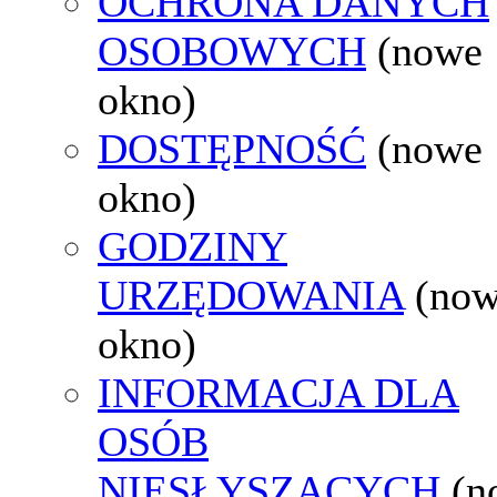
OCHRONA DANYCH
OSOBOWYCH
(nowe
okno)
DOSTĘPNOŚĆ
(nowe
okno)
GODZINY
URZĘDOWANIA
(no
okno)
INFORMACJA DLA
OSÓB
NIESŁYSZĄCYCH
(n