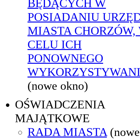
BĘDĄCYCH W
POSIADANIU URZĘ
MIASTA CHORZÓW,
CELU ICH
PONOWNEGO
WYKORZYSTYWAN
(nowe okno)
OŚWIADCZENIA
MAJĄTKOWE
RADA MIASTA
(nowe