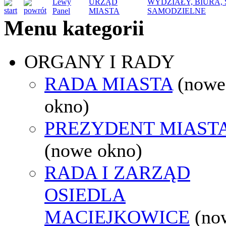
Lewy
URZĄD
WYDZIAŁY, BIURA,
Panel
MIASTA
SAMODZIELNE
Menu kategorii
ORGANY I RADY
RADA MIASTA
(nowe
okno)
PREZYDENT MIAST
(nowe okno)
RADA I ZARZĄD
OSIEDLA
MACIEJKOWICE
(no