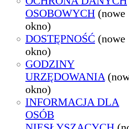
OCHRONA DANYCH
OSOBOWYCH
(nowe
okno)
DOSTĘPNOŚĆ
(nowe
okno)
GODZINY
URZĘDOWANIA
(no
okno)
INFORMACJA DLA
OSÓB
NIESŁYSZĄCYCH
(n