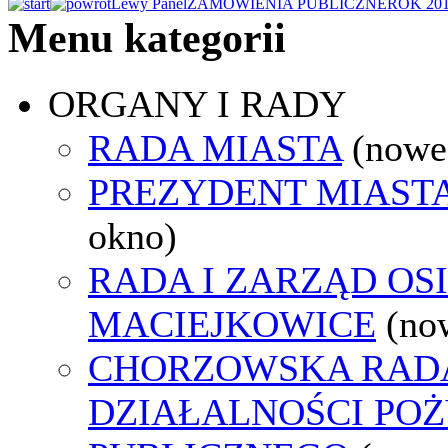
Lewy Panel
ZAMÓWIENIA PUBLICZNE
ROK 20
Menu kategorii
ORGANY I RADY
RADA MIASTA
(nowe
PREZYDENT MIAST
okno)
RADA I ZARZĄD OS
MACIEJKOWICE
(no
CHORZOWSKA RAD
DZIAŁALNOŚCI PO