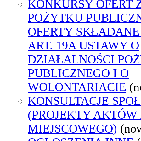
KONKURSY OFERT 
POŻYTKU PUBLICZ
OFERTY SKŁADANE
ART. 19A USTAWY O
DZIAŁALNOŚCI PO
PUBLICZNEGO I O
WOLONTARIACIE
(n
KONSULTACJE SPO
(PROJEKTY AKTÓW
MIEJSCOWEGO)
(no