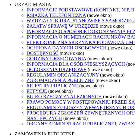
URZĄD MIASTA
INFORMACJE PODSTAWOWE (KONTAKT, NIP, 
KSIĄŻKA TELEFONICZNA
(nowe okno)
WYDZIAŁY, BIURA, STANOWISKA SAMODZIEL
ZAŁATW SPRAWĘ W URZĘDZIE
(nowe okno)
INFORMACJA O SPOSOBIE DOKONYWANIA PŁ
INFORMACJA O NUMERACH RACHUNKÓW B
ELEKTRONICZNA SKRZYNKA PODAWCZA UM
OCHRONA DANYCH OSOBOWYCH
(nowe okno)
DOSTĘPNOŚĆ
(nowe okno)
GODZINY URZĘDOWANIA
(nowe okno)
INFORMACJA DLA OSÓB NIESŁYSZĄCYCH
(no
OGŁOSZENIA URZĘDOWE
(nowe okno)
REGULAMIN ORGANIZACYJNY
(nowe okno)
ZGROMADZENIA PUBLICZNE
(nowe okno)
REJESTRY PUBLICZNE
(nowe okno)
PETYCJE
(nowe okno)
BIURO RZECZY ZNALEZIONYCH
(nowe okno)
PRAWO POMOCY W POSTĘPOWANIU PRZED SĄ
REGULAMIN ZGŁOSZEŃ WEWNĘTRZNYCH OR
PROCEDURA ZGŁOSZEŃ ZEWNĘTRZNYCH ORA
NASTĘPCZYCH
(nowe okno)
ORGANY ADMINISTRACJI PUBLICZNEJ, ZWIĄ
ZAMÓWIENIA PUBLICZNE