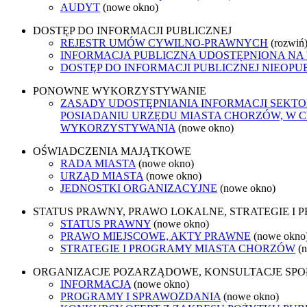
AUDYT
(nowe okno)
DOSTĘP DO INFORMACJI PUBLICZNEJ
REJESTR UMÓW CYWILNO-PRAWNYCH
(rozwiń
INFORMACJA PUBLICZNA UDOSTĘPNIONA NA
DOSTĘP DO INFORMACJI PUBLICZNEJ NIEOPU
PONOWNE WYKORZYSTYWANIE
ZASADY UDOSTĘPNIANIA INFORMACJI SEKT
POSIADANIU URZĘDU MIASTA CHORZÓW, W 
WYKORZYSTYWANIA
(nowe okno)
OŚWIADCZENIA MAJĄTKOWE
RADA MIASTA
(nowe okno)
URZĄD MIASTA
(nowe okno)
JEDNOSTKI ORGANIZACYJNE
(nowe okno)
STATUS PRAWNY, PRAWO LOKALNE, STRATEGIE I
STATUS PRAWNY
(nowe okno)
PRAWO MIEJSCOWE, AKTY PRAWNE
(nowe okno
STRATEGIE I PROGRAMY MIASTA CHORZÓW
(
ORGANIZACJE POZARZĄDOWE, KONSULTACJE SP
INFORMACJA
(nowe okno)
PROGRAMY I SPRAWOZDANIA
(nowe okno)