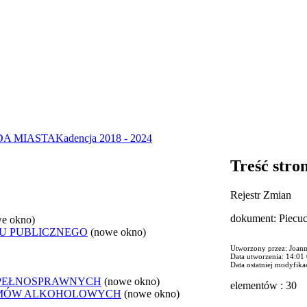
DA MIASTA
Kadencja 2018 - 2024
Treść stro
Rejestr Zmian
dokument: Piecu
e okno)
U PUBLICZNEGO
(nowe okno)
Utworzony przez: Joan
Data utworzenia: 14:01
Data ostatniej modyfika
EPEŁNOSPRAWNYCH
(nowe okno)
elementów : 30
LEMÓW ALKOHOLOWYCH
(nowe okno)