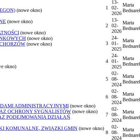
13-
Marta
1
02-
REGON)
(nowe okno)
Bednare
2026
13-
NE
(nowe okno)
Marta
2
02-
Bednare
2026
ATNOŚCI
(nowe okno)
24-
ANKOWYCH
(nowe okno)
Marta
3
01-
 CHORZÓW
(nowe okno)
Bednare
2025
24-
Marta
4
01-
Bednare
we okno)
2025
02-
Marta
5
08-
Bednare
2024
02-
Marta
6
08-
Bednare
2024
DAMI ADMINISTRACYJNYMI
(nowe okno)
02-
AZ OCHRONY SYGNALISTÓW
(nowe okno)
Marta
7
08-
Z PODEJMOWANIA DZIAŁAŃ
Bednare
2024
02-
ZKI KOMUNALNE, ZWIĄZKI GMIN
(nowe okno)
Marta
8
08-
Bednare
2024