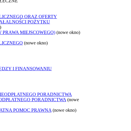
OŁECZNE
LICZNEGO ORAZ OFERTY
ZIAŁALNOŚCI POŻYTKU
)
W PRAWA MIEJSCOWEGO)
(nowe okno)
LICZNEGO
(nowe okno)
ĘDZY I FINANSOWANIU
NIEODPŁATNEGO PORADNICTWA
IEODPŁATNEGO PORADNICTWA
(nowe
ŁATNA POMOC PRAWNA
(nowe okno)