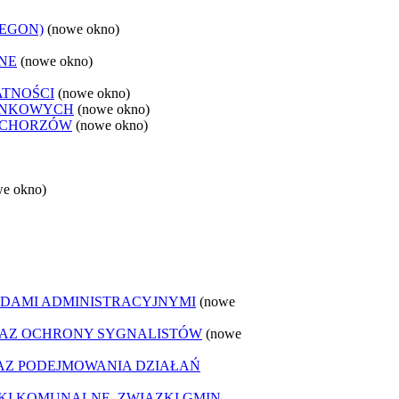
REGON)
(nowe okno)
NE
(nowe okno)
ATNOŚCI
(nowe okno)
ANKOWYCH
(nowe okno)
 CHORZÓW
(nowe okno)
we okno)
DAMI ADMINISTRACYJNYMI
(nowe
AZ OCHRONY SYGNALISTÓW
(nowe
Z PODEJMOWANIA DZIAŁAŃ
ZKI KOMUNALNE, ZWIĄZKI GMIN