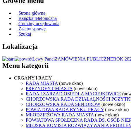
Główne menu
Strona główna
Książka telefoniczna
Godziny urzędowania
Załatw sprawę
Szukaj
Lokalizacja
Lewy Panel
ZAMÓWIENIA PUBLICZNE
ROK 20
Menu kategorii
ORGANY I RADY
RADA MIASTA
(nowe okno)
PREZYDENT MIASTA
(nowe okno)
RADA I ZARZĄD OSIEDLA MACIEJKOWICE
(now
CHORZOWSKA RADA DZIAŁALNOŚCI POŻYTK
CHORZOWSKA RADA SENIORÓW
(nowe okno)
POWIATOWA RADA RYNKU PRACY
(nowe okno)
MŁODZIEŻOWA RADA MIASTA
(nowe okno)
POWIATOWA SPOŁECZNA RADA DS. OSÓB NI
MIEJSKA KOMISJA ROZWIĄZYWANIA PROB