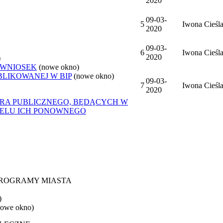
2020
09-03-
5
Iwona Cieśl
2020
09-03-
6
Iwona Cieśl
2020
)
 WNIOSEK
(nowe okno)
BLIKOWANEJ W BIP
(nowe okno)
09-03-
7
Iwona Cieśl
2020
ORA PUBLICZNEGO, BĘDĄCYCH W
CELU ICH PONOWNEGO
 PROGRAMY MIASTA
)
nowe okno)