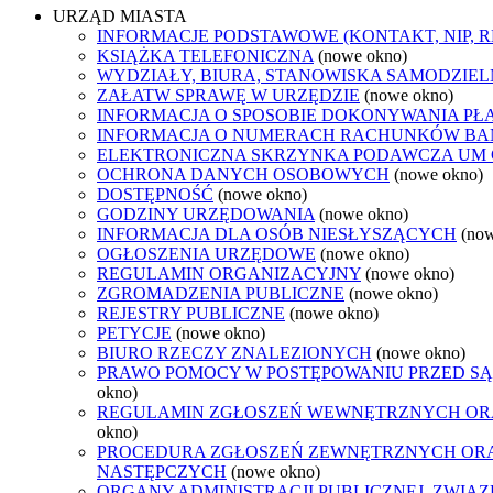
URZĄD MIASTA
INFORMACJE PODSTAWOWE (KONTAKT, NIP, 
KSIĄŻKA TELEFONICZNA
(nowe okno)
WYDZIAŁY, BIURA, STANOWISKA SAMODZIEL
ZAŁATW SPRAWĘ W URZĘDZIE
(nowe okno)
INFORMACJA O SPOSOBIE DOKONYWANIA PŁ
INFORMACJA O NUMERACH RACHUNKÓW B
ELEKTRONICZNA SKRZYNKA PODAWCZA UM
OCHRONA DANYCH OSOBOWYCH
(nowe okno)
DOSTĘPNOŚĆ
(nowe okno)
GODZINY URZĘDOWANIA
(nowe okno)
INFORMACJA DLA OSÓB NIESŁYSZĄCYCH
(no
OGŁOSZENIA URZĘDOWE
(nowe okno)
REGULAMIN ORGANIZACYJNY
(nowe okno)
ZGROMADZENIA PUBLICZNE
(nowe okno)
REJESTRY PUBLICZNE
(nowe okno)
PETYCJE
(nowe okno)
BIURO RZECZY ZNALEZIONYCH
(nowe okno)
PRAWO POMOCY W POSTĘPOWANIU PRZED SĄ
okno)
REGULAMIN ZGŁOSZEŃ WEWNĘTRZNYCH OR
okno)
PROCEDURA ZGŁOSZEŃ ZEWNĘTRZNYCH ORA
NASTĘPCZYCH
(nowe okno)
ORGANY ADMINISTRACJI PUBLICZNEJ, ZWIĄ