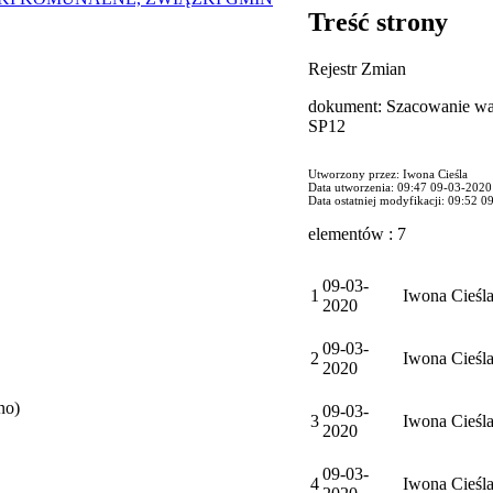
Treść strony
Rejestr Zmian
dokument: Szacowanie wa
SP12
Utworzony przez: Iwona Cieśla
Data utworzenia: 09:47 09-03-2020
Data ostatniej modyfikacji: 09:52 
elementów : 7
09-03-
1
Iwona Cieśl
2020
09-03-
2
Iwona Cieśl
2020
no)
09-03-
3
Iwona Cieśl
2020
09-03-
4
Iwona Cieśl