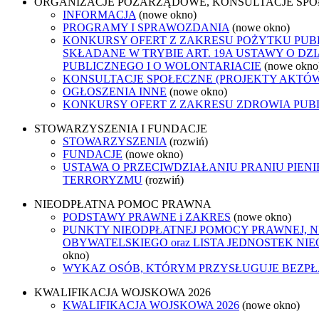
ORGANIZACJE POZARZĄDOWE, KONSULTACJE SP
INFORMACJA
(nowe okno)
PROGRAMY I SPRAWOZDANIA
(nowe okno)
KONKURSY OFERT Z ZAKRESU POŻYTKU PUB
SKŁADANE W TRYBIE ART. 19A USTAWY O D
PUBLICZNEGO I O WOLONTARIACIE
(nowe okno
KONSULTACJE SPOŁECZNE (PROJEKTY AKTÓ
OGŁOSZENIA INNE
(nowe okno)
KONKURSY OFERT Z ZAKRESU ZDROWIA PUB
STOWARZYSZENIA I FUNDACJE
STOWARZYSZENIA
(rozwiń)
FUNDACJE
(nowe okno)
USTAWA O PRZECIWDZIAŁANIU PRANIU PIENI
TERRORYZMU
(rozwiń)
NIEODPŁATNA POMOC PRAWNA
PODSTAWY PRAWNE i ZAKRES
(nowe okno)
PUNKTY NIEODPŁATNEJ POMOCY PRAWNEJ, 
OBYWATELSKIEGO oraz LISTA JEDNOSTEK N
okno)
WYKAZ OSÓB, KTÓRYM PRZYSŁUGUJE BEZP
KWALIFIKACJA WOJSKOWA 2026
KWALIFIKACJA WOJSKOWA 2026
(nowe okno)