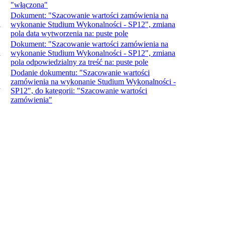
"włączona"
Dokument: "Szacowanie wartości zamówienia na
a
wykonanie Studium Wykonalności - SP12", zmiana
pola data wytworzenia na: puste pole
Dokument: "Szacowanie wartości zamówienia na
a
wykonanie Studium Wykonalności - SP12", zmiana
pola odpowiedzialny za treść na: puste pole
Dodanie dokumentu: "Szacowanie wartości
zamówienia na wykonanie Studium Wykonalności -
a
SP12", do kategorii: "Szacowanie wartości
zamówienia"