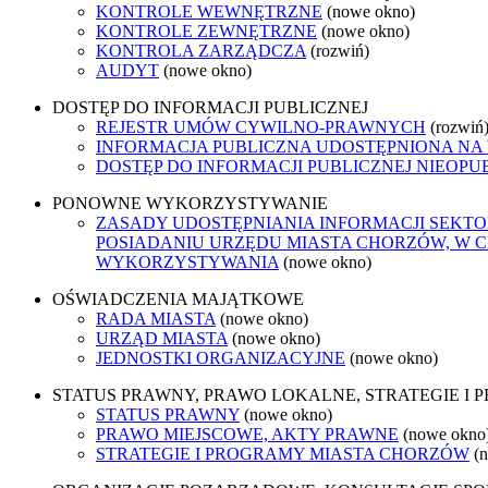
KONTROLE WEWNĘTRZNE
(nowe okno)
KONTROLE ZEWNĘTRZNE
(nowe okno)
KONTROLA ZARZĄDCZA
(rozwiń)
AUDYT
(nowe okno)
DOSTĘP DO INFORMACJI PUBLICZNEJ
REJESTR UMÓW CYWILNO-PRAWNYCH
(rozwiń
INFORMACJA PUBLICZNA UDOSTĘPNIONA NA
DOSTĘP DO INFORMACJI PUBLICZNEJ NIEOPU
PONOWNE WYKORZYSTYWANIE
ZASADY UDOSTĘPNIANIA INFORMACJI SEKT
POSIADANIU URZĘDU MIASTA CHORZÓW, W 
WYKORZYSTYWANIA
(nowe okno)
OŚWIADCZENIA MAJĄTKOWE
RADA MIASTA
(nowe okno)
URZĄD MIASTA
(nowe okno)
JEDNOSTKI ORGANIZACYJNE
(nowe okno)
STATUS PRAWNY, PRAWO LOKALNE, STRATEGIE I
STATUS PRAWNY
(nowe okno)
PRAWO MIEJSCOWE, AKTY PRAWNE
(nowe okno
STRATEGIE I PROGRAMY MIASTA CHORZÓW
(