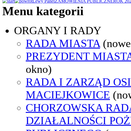
Lewy Panel
ZAMÓWIENIA PUBLICZNE
ROK 20
Menu kategorii
ORGANY I RADY
RADA MIASTA
(nowe
PREZYDENT MIAST
okno)
RADA I ZARZĄD OS
MACIEJKOWICE
(no
CHORZOWSKA RAD
DZIAŁALNOŚCI PO