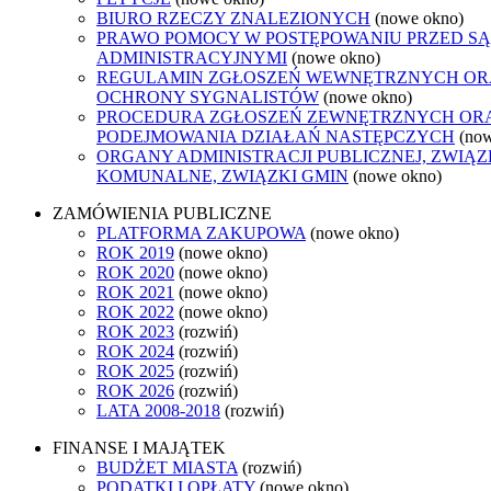
BIURO RZECZY ZNALEZIONYCH
(nowe okno)
PRAWO POMOCY W POSTĘPOWANIU PRZED S
ADMINISTRACYJNYMI
(nowe okno)
REGULAMIN ZGŁOSZEŃ WEWNĘTRZNYCH OR
OCHRONY SYGNALISTÓW
(nowe okno)
PROCEDURA ZGŁOSZEŃ ZEWNĘTRZNYCH OR
PODEJMOWANIA DZIAŁAŃ NASTĘPCZYCH
(no
ORGANY ADMINISTRACJI PUBLICZNEJ, ZWIĄZ
KOMUNALNE, ZWIĄZKI GMIN
(nowe okno)
ZAMÓWIENIA PUBLICZNE
PLATFORMA ZAKUPOWA
(nowe okno)
ROK 2019
(nowe okno)
ROK 2020
(nowe okno)
ROK 2021
(nowe okno)
ROK 2022
(nowe okno)
ROK 2023
(rozwiń)
ROK 2024
(rozwiń)
ROK 2025
(rozwiń)
ROK 2026
(rozwiń)
LATA 2008-2018
(rozwiń)
FINANSE I MAJĄTEK
BUDŻET MIASTA
(rozwiń)
PODATKI I OPŁATY
(nowe okno)