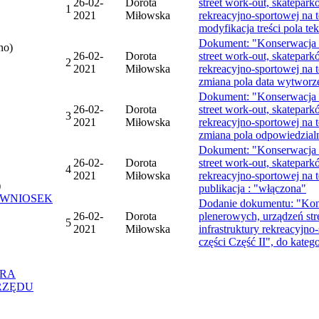
26-02-
Dorota
street work-out, skatepar
1
2021
Miłowska
rekreacyjno-sportowej na t
modyfikacja treści pola t
Dokument: "Konserwacja i
no)
26-02-
Dorota
street work-out, skatepar
2
2021
Miłowska
rekreacyjno-sportowej na t
zmiana pola data wytworz
Dokument: "Konserwacja i
26-02-
Dorota
street work-out, skatepar
3
2021
Miłowska
rekreacyjno-sportowej na t
zmiana pola odpowiedzialn
Dokument: "Konserwacja i
26-02-
Dorota
street work-out, skatepar
4
2021
Miłowska
rekreacyjno-sportowej na t
)
publikacja : "włączona"
 WNIOSEK
Dodanie dokumentu: "Kons
26-02-
Dorota
plenerowych, urządzeń str
5
2021
Miłowska
infrastruktury rekreacyjno
części Część II", do kate
ORA
RZĘDU