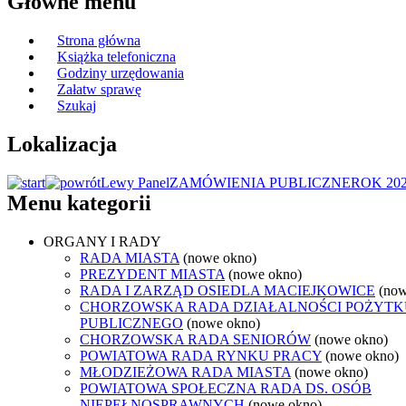
Główne menu
Strona główna
Książka telefoniczna
Godziny urzędowania
Załatw sprawę
Szukaj
Lokalizacja
Lewy Panel
ZAMÓWIENIA PUBLICZNE
ROK 20
Menu kategorii
ORGANY I RADY
RADA MIASTA
(nowe okno)
PREZYDENT MIASTA
(nowe okno)
RADA I ZARZĄD OSIEDLA MACIEJKOWICE
(now
CHORZOWSKA RADA DZIAŁALNOŚCI POŻYTK
PUBLICZNEGO
(nowe okno)
CHORZOWSKA RADA SENIORÓW
(nowe okno)
POWIATOWA RADA RYNKU PRACY
(nowe okno)
MŁODZIEŻOWA RADA MIASTA
(nowe okno)
POWIATOWA SPOŁECZNA RADA DS. OSÓB
NIEPEŁNOSPRAWNYCH
(nowe okno)