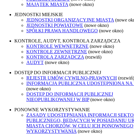
MAJĄTEK MIASTA
(nowe okno)
JEDNOSTKI MIEJSKIE
JEDNOSTKI ORGANIZACYJNE MIASTA
(nowe ok
JEDNOSTKI POWIATOWE
(nowe okno)
SPÓŁKI PRAWA HANDLOWEGO
(nowe okno)
KONTROLE, AUDYT, KONTROLA ZARZĄDCZA
KONTROLE WEWNĘTRZNE
(nowe okno)
KONTROLE ZEWNĘTRZNE
(nowe okno)
KONTROLA ZARZĄDCZA
(rozwiń)
AUDYT
(nowe okno)
DOSTĘP DO INFORMACJI PUBLICZNEJ
REJESTR UMÓW CYWILNO-PRAWNYCH
(rozwiń
INFORMACJA PUBLICZNA UDOSTĘPNIONA NA
(nowe okno)
DOSTĘP DO INFORMACJI PUBLICZNEJ
NIEOPUBLIKOWANEJ W BIP
(nowe okno)
PONOWNE WYKORZYSTYWANIE
ZASADY UDOSTĘPNIANIA INFORMACJI SEKT
PUBLICZNEGO, BĘDĄCYCH W POSIADANIU U
MIASTA CHORZÓW, W CELU ICH PONOWNEGO
WYKORZYSTYWANIA
(nowe okno)