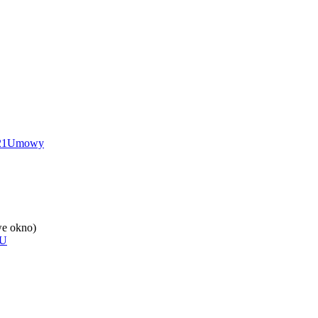
21
Umowy
e okno)
U