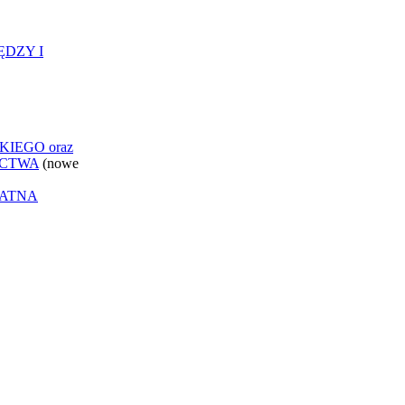
ĘDZY I
IEGO oraz
ICTWA
(nowe
ŁATNA