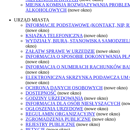
MIEJSKA KOMISJA ROZWIĄZYWANIA PROBL
ALKOHOLOWYCH
(nowe okno)
URZĄD MIASTA
INFORMACJE PODSTAWOWE (KONTAKT, NIP, 
(nowe okno)
KSIĄŻKA TELEFONICZNA
(nowe okno)
WYDZIAŁY, BIURA, STANOWISKA SAMODZIEL
okno)
ZAŁATW SPRAWĘ W URZĘDZIE
(nowe okno)
INFORMACJA O SPOSOBIE DOKONYWANIA PŁ
(nowe okno)
INFORMACJA O NUMERACH RACHUNKÓW B
(nowe okno)
ELEKTRONICZNA SKRZYNKA PODAWCZA UM
(nowe okno)
OCHRONA DANYCH OSOBOWYCH
(nowe okno)
DOSTĘPNOŚĆ
(nowe okno)
GODZINY URZĘDOWANIA
(nowe okno)
INFORMACJA DLA OSÓB NIESŁYSZĄCYCH
(no
OGŁOSZENIA URZĘDOWE
(nowe okno)
REGULAMIN ORGANIZACYJNY
(nowe okno)
ZGROMADZENIA PUBLICZNE
(nowe okno)
REJESTRY PUBLICZNE
(nowe okno)
PETYCJE
(nowe okno)