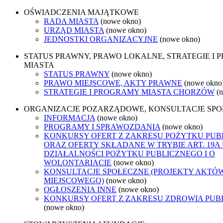
OŚWIADCZENIA MAJĄTKOWE
RADA MIASTA
(nowe okno)
URZĄD MIASTA
(nowe okno)
JEDNOSTKI ORGANIZACYJNE
(nowe okno)
STATUS PRAWNY, PRAWO LOKALNE, STRATEGIE I
MIASTA
STATUS PRAWNY
(nowe okno)
PRAWO MIEJSCOWE, AKTY PRAWNE
(nowe okno
STRATEGIE I PROGRAMY MIASTA CHORZÓW
(
ORGANIZACJE POZARZĄDOWE, KONSULTACJE SP
INFORMACJA
(nowe okno)
PROGRAMY I SPRAWOZDANIA
(nowe okno)
KONKURSY OFERT Z ZAKRESU POŻYTKU PUB
ORAZ OFERTY SKŁADANE W TRYBIE ART. 19A
DZIAŁALNOŚCI POŻYTKU PUBLICZNEGO I O
WOLONTARIACIE
(nowe okno)
KONSULTACJE SPOŁECZNE (PROJEKTY AKTÓ
MIEJSCOWEGO)
(nowe okno)
OGŁOSZENIA INNE
(nowe okno)
KONKURSY OFERT Z ZAKRESU ZDROWIA PUB
(nowe okno)