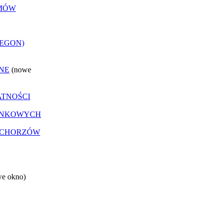
EMÓW
REGON)
NE
(nowe
ATNOŚCI
ANKOWYCH
 CHORZÓW
we okno)