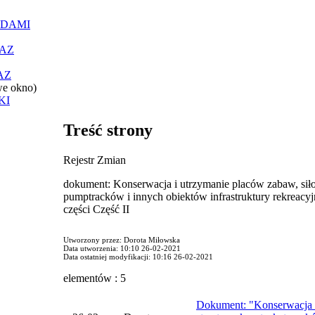
ĄDAMI
AZ
AZ
we okno)
KI
Treść strony
Rejestr Zmian
dokument: Konserwacja i utrzymanie placów zabaw, siło
pumptracków i innych obiektów infrastruktury rekreacyj
części Część II
Utworzony przez: Dorota Miłowska
Data utworzenia: 10:10 26-02-2021
Data ostatniej modyfikacji: 10:16 26-02-2021
elementów : 5
Dokument: "Konserwacja i