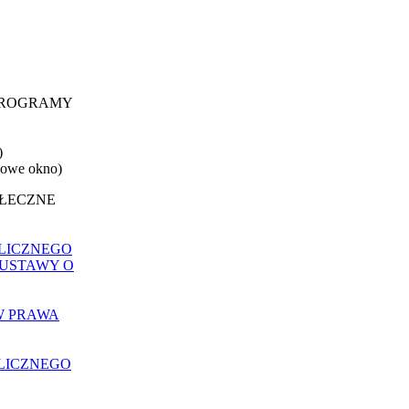
 PROGRAMY
)
nowe okno)
OŁECZNE
LICZNEGO
 USTAWY O
W PRAWA
LICZNEGO