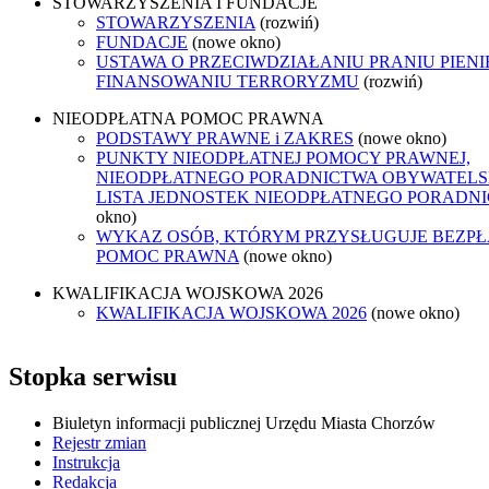
STOWARZYSZENIA I FUNDACJE
STOWARZYSZENIA
(rozwiń)
FUNDACJE
(nowe okno)
USTAWA O PRZECIWDZIAŁANIU PRANIU PIENI
FINANSOWANIU TERRORYZMU
(rozwiń)
NIEODPŁATNA POMOC PRAWNA
PODSTAWY PRAWNE i ZAKRES
(nowe okno)
PUNKTY NIEODPŁATNEJ POMOCY PRAWNEJ,
NIEODPŁATNEGO PORADNICTWA OBYWATELSK
LISTA JEDNOSTEK NIEODPŁATNEGO PORADN
okno)
WYKAZ OSÓB, KTÓRYM PRZYSŁUGUJE BEZP
POMOC PRAWNA
(nowe okno)
KWALIFIKACJA WOJSKOWA 2026
KWALIFIKACJA WOJSKOWA 2026
(nowe okno)
Stopka serwisu
Biuletyn informacji publicznej Urzędu Miasta Chorzów
Rejestr zmian
Instrukcja
Redakcja