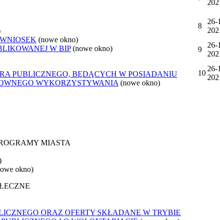
202
26-
8
202
)
 WNIOSEK
(nowe okno)
26-
BLIKOWANEJ W BIP
(nowe okno)
9
202
26-
10
ORA PUBLICZNEGO, BĘDĄCYCH W POSIADANIU
202
ONOWNEGO WYKORZYSTYWANIA
(nowe okno)
 PROGRAMY MIASTA
)
nowe okno)
OŁECZNE
LICZNEGO ORAZ OFERTY SKŁADANE W TRYBIE