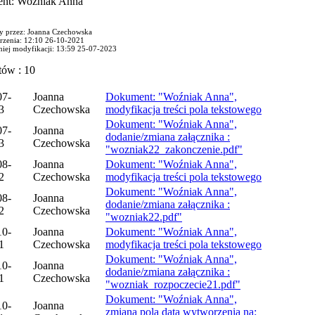
nt: Woźniak Anna
y przez: Joanna Czechowska
rzenia: 12:10 26-10-2021
tniej modyfikacji: 13:59 25-07-2023
tów : 10
07-
Joanna
Dokument: "Woźniak Anna",
3
Czechowska
modyfikacja treści pola tekstowego
Dokument: "Woźniak Anna",
07-
Joanna
dodanie/zmiana załącznika :
3
Czechowska
"wozniak22_zakonczenie.pdf"
08-
Joanna
Dokument: "Woźniak Anna",
2
Czechowska
modyfikacja treści pola tekstowego
Dokument: "Woźniak Anna",
08-
Joanna
dodanie/zmiana załącznika :
2
Czechowska
"wozniak22.pdf"
10-
Joanna
Dokument: "Woźniak Anna",
1
Czechowska
modyfikacja treści pola tekstowego
Dokument: "Woźniak Anna",
10-
Joanna
dodanie/zmiana załącznika :
1
Czechowska
"wozniak_rozpoczecie21.pdf"
Dokument: "Woźniak Anna",
10-
Joanna
zmiana pola data wytworzenia na: