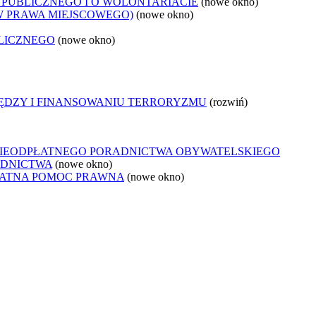
 PUBLICZNEGO I O WOLONTARIACIE
(nowe okno)
W PRAWA MIEJSCOWEGO)
(nowe okno)
LICZNEGO
(nowe okno)
IĘDZY I FINANSOWANIU TERRORYZMU
(rozwiń)
NIEODPŁATNEGO PORADNICTWA OBYWATELSKIEGO
ADNICTWA
(nowe okno)
ŁATNA POMOC PRAWNA
(nowe okno)