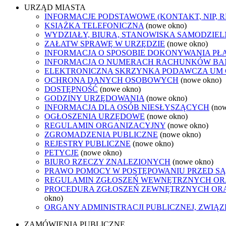
URZĄD MIASTA
INFORMACJE PODSTAWOWE (KONTAKT, NIP, 
KSIĄŻKA TELEFONICZNA
(nowe okno)
WYDZIAŁY, BIURA, STANOWISKA SAMODZIEL
ZAŁATW SPRAWĘ W URZĘDZIE
(nowe okno)
INFORMACJA O SPOSOBIE DOKONYWANIA PŁ
INFORMACJA O NUMERACH RACHUNKÓW B
ELEKTRONICZNA SKRZYNKA PODAWCZA UM
OCHRONA DANYCH OSOBOWYCH
(nowe okno)
DOSTĘPNOŚĆ
(nowe okno)
GODZINY URZĘDOWANIA
(nowe okno)
INFORMACJA DLA OSÓB NIESŁYSZĄCYCH
(no
OGŁOSZENIA URZĘDOWE
(nowe okno)
REGULAMIN ORGANIZACYJNY
(nowe okno)
ZGROMADZENIA PUBLICZNE
(nowe okno)
REJESTRY PUBLICZNE
(nowe okno)
PETYCJE
(nowe okno)
BIURO RZECZY ZNALEZIONYCH
(nowe okno)
PRAWO POMOCY W POSTĘPOWANIU PRZED SĄ
REGULAMIN ZGŁOSZEŃ WEWNĘTRZNYCH OR
PROCEDURA ZGŁOSZEŃ ZEWNĘTRZNYCH ORA
okno)
ORGANY ADMINISTRACJI PUBLICZNEJ, ZWIĄ
ZAMÓWIENIA PUBLICZNE