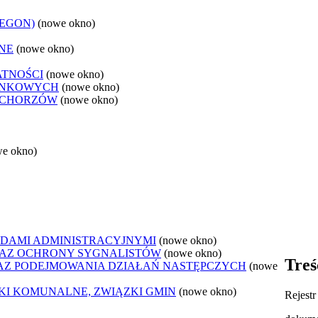
REGON)
(nowe okno)
NE
(nowe okno)
ATNOŚCI
(nowe okno)
ANKOWYCH
(nowe okno)
 CHORZÓW
(nowe okno)
we okno)
DAMI ADMINISTRACYJNYMI
(nowe okno)
AZ OCHRONY SYGNALISTÓW
(nowe okno)
Treś
Z PODEJMOWANIA DZIAŁAŃ NASTĘPCZYCH
(nowe
ZKI KOMUNALNE, ZWIĄZKI GMIN
(nowe okno)
Rejest