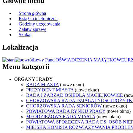
Główne menu
Strona główna
Książka telefoniczna
Godziny urzędowania
Załatw sprawę
Szukaj
Lokalizacja
Lewy Panel
OŚWIADCZENIA MAJĄTKOWE
UR
Menu kategorii
ORGANY I RADY
RADA MIASTA
(nowe okno)
PREZYDENT MIASTA
(nowe okno)
RADA I ZARZĄD OSIEDLA MACIEJKOWICE
(now
CHORZOWSKA RADA DZIAŁALNOŚCI POŻYTK
CHORZOWSKA RADA SENIORÓW
(nowe okno)
POWIATOWA RADA RYNKU PRACY
(nowe okno)
MŁODZIEŻOWA RADA MIASTA
(nowe okno)
POWIATOWA SPOŁECZNA RADA DS. OSÓB NI
MIEJSKA KOMISJA ROZWIĄZYWANIA PROB