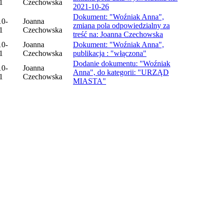
1
Czechowska
2021-10-26
Dokument: "Woźniak Anna",
10-
Joanna
zmiana pola odpowiedzialny za
1
Czechowska
treść na: Joanna Czechowska
10-
Joanna
Dokument: "Woźniak Anna",
1
Czechowska
publikacja : "włączona"
Dodanie dokumentu: "Woźniak
10-
Joanna
Anna", do kategorii: "URZĄD
1
Czechowska
MIASTA"