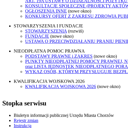
ART. 19A USTAWY O DZIAŁALNOŚCI POŻYTKU
KONSULTACJE SPOŁECZNE (PROJEKTY AKTÓ
OGŁOSZENIA INNE
(nowe okno)
KONKURSY OFERT Z ZAKRESU ZDROWIA PUB
STOWARZYSZENIA I FUNDACJE
STOWARZYSZENIA
(rozwiń)
FUNDACJE
(nowe okno)
USTAWA O PRZECIWDZIAŁANIU PRANIU PIEN
NIEODPŁATNA POMOC PRAWNA
PODSTAWY PRAWNE i ZAKRES
(nowe okno)
PUNKTY NIEODPŁATNEJ POMOCY PRAWNEJ, 
oraz LISTA JEDNOSTEK NIEODPŁATNEGO POR
WYKAZ OSÓB, KTÓRYM PRZYSŁUGUJE BEZP
KWALIFIKACJA WOJSKOWA 2026
KWALIFIKACJA WOJSKOWA 2026
(nowe okno)
Stopka serwisu
Biuletyn informacji publicznej Urzędu Miasta Chorzów
Rejestr zmian
Instrukcja