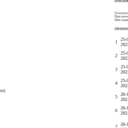
dokume
Utworzon
Data utwo
Data osta
elemen
25-
1
202
25-
2
202
25-
3
202
25-
4
202
no)
26-
5
202
26-
6
202
26-
7