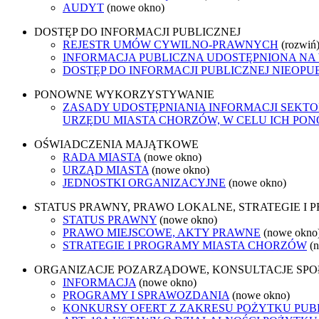
AUDYT
(nowe okno)
DOSTĘP DO INFORMACJI PUBLICZNEJ
REJESTR UMÓW CYWILNO-PRAWNYCH
(rozwiń
INFORMACJA PUBLICZNA UDOSTĘPNIONA NA
DOSTĘP DO INFORMACJI PUBLICZNEJ NIEOPU
PONOWNE WYKORZYSTYWANIE
ZASADY UDOSTĘPNIANIA INFORMACJI SEKT
URZĘDU MIASTA CHORZÓW, W CELU ICH P
OŚWIADCZENIA MAJĄTKOWE
RADA MIASTA
(nowe okno)
URZĄD MIASTA
(nowe okno)
JEDNOSTKI ORGANIZACYJNE
(nowe okno)
STATUS PRAWNY, PRAWO LOKALNE, STRATEGIE I
STATUS PRAWNY
(nowe okno)
PRAWO MIEJSCOWE, AKTY PRAWNE
(nowe okno
STRATEGIE I PROGRAMY MIASTA CHORZÓW
(
ORGANIZACJE POZARZĄDOWE, KONSULTACJE SP
INFORMACJA
(nowe okno)
PROGRAMY I SPRAWOZDANIA
(nowe okno)
KONKURSY OFERT Z ZAKRESU POŻYTKU PUB