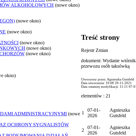
LEMÓW ALKOHOLOWYCH
(nowe okno)
REGON)
(nowe okno)
NE
(nowe okno)
Treść strony
ATNOŚCI
(nowe okno)
ANKOWYCH
(nowe okno)
Rejestr Zmian
 CHORZÓW
(nowe okno)
dokument: Wydanie wtórnika
przewozu osób taksówką
we okno)
Utworzony przez: Agnieszka Gutsfeld
Data utworzenia: 10:08 29-11-2021
Data ostatniej modyfikacji: 11:11 07-
elementów : 21
07-01-
Agnieszka
1
DAMI ADMINISTRACYJNYMI
(nowe
2026
Gutsfeld
AZ OCHRONY SYGNALISTÓW
07-01-
Agnieszka
2
2026
Gutsfeld
Z PODEJMOWANIA DZIAŁAŃ