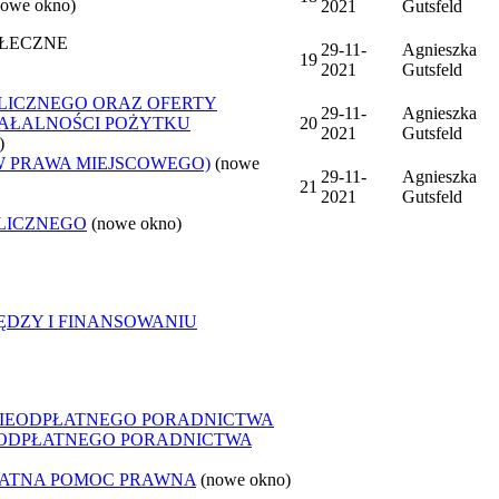
nowe okno)
2021
Gutsfeld
OŁECZNE
29-11-
Agnieszka
19
2021
Gutsfeld
LICZNEGO ORAZ OFERTY
29-11-
Agnieszka
ZIAŁALNOŚCI POŻYTKU
20
2021
Gutsfeld
)
W PRAWA MIEJSCOWEGO)
(nowe
29-11-
Agnieszka
21
2021
Gutsfeld
LICZNEGO
(nowe okno)
ĘDZY I FINANSOWANIU
NIEODPŁATNEGO PORADNICTWA
IEODPŁATNEGO PORADNICTWA
ŁATNA POMOC PRAWNA
(nowe okno)