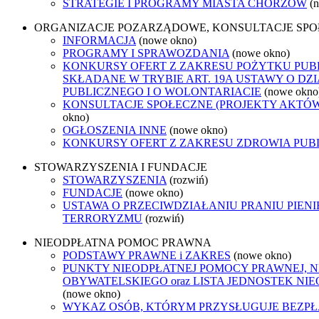
STRATEGIE I PROGRAMY MIASTA CHORZÓW
(
ORGANIZACJE POZARZĄDOWE, KONSULTACJE SP
INFORMACJA
(nowe okno)
PROGRAMY I SPRAWOZDANIA
(nowe okno)
KONKURSY OFERT Z ZAKRESU POŻYTKU PUB
SKŁADANE W TRYBIE ART. 19A USTAWY O D
PUBLICZNEGO I O WOLONTARIACIE
(nowe okno
KONSULTACJE SPOŁECZNE (PROJEKTY AKTÓ
okno)
OGŁOSZENIA INNE
(nowe okno)
KONKURSY OFERT Z ZAKRESU ZDROWIA PUB
STOWARZYSZENIA I FUNDACJE
STOWARZYSZENIA
(rozwiń)
FUNDACJE
(nowe okno)
USTAWA O PRZECIWDZIAŁANIU PRANIU PIENI
TERRORYZMU
(rozwiń)
NIEODPŁATNA POMOC PRAWNA
PODSTAWY PRAWNE i ZAKRES
(nowe okno)
PUNKTY NIEODPŁATNEJ POMOCY PRAWNEJ, 
OBYWATELSKIEGO oraz LISTA JEDNOSTEK N
(nowe okno)
WYKAZ OSÓB, KTÓRYM PRZYSŁUGUJE BEZP