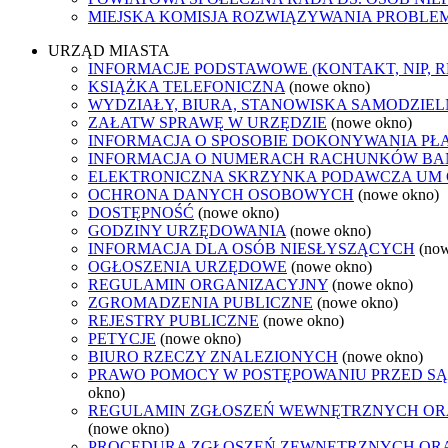
MIEJSKA KOMISJA ROZWIĄZYWANIA PROB
URZĄD MIASTA
INFORMACJE PODSTAWOWE (KONTAKT, NIP, 
KSIĄŻKA TELEFONICZNA
(nowe okno)
WYDZIAŁY, BIURA, STANOWISKA SAMODZIEL
ZAŁATW SPRAWĘ W URZĘDZIE
(nowe okno)
INFORMACJA O SPOSOBIE DOKONYWANIA PŁ
INFORMACJA O NUMERACH RACHUNKÓW B
ELEKTRONICZNA SKRZYNKA PODAWCZA UM
OCHRONA DANYCH OSOBOWYCH
(nowe okno)
DOSTĘPNOŚĆ
(nowe okno)
GODZINY URZĘDOWANIA
(nowe okno)
INFORMACJA DLA OSÓB NIESŁYSZĄCYCH
(no
OGŁOSZENIA URZĘDOWE
(nowe okno)
REGULAMIN ORGANIZACYJNY
(nowe okno)
ZGROMADZENIA PUBLICZNE
(nowe okno)
REJESTRY PUBLICZNE
(nowe okno)
PETYCJE
(nowe okno)
BIURO RZECZY ZNALEZIONYCH
(nowe okno)
PRAWO POMOCY W POSTĘPOWANIU PRZED SĄ
okno)
REGULAMIN ZGŁOSZEŃ WEWNĘTRZNYCH OR
(nowe okno)
PROCEDURA ZGŁOSZEŃ ZEWNĘTRZNYCH ORA