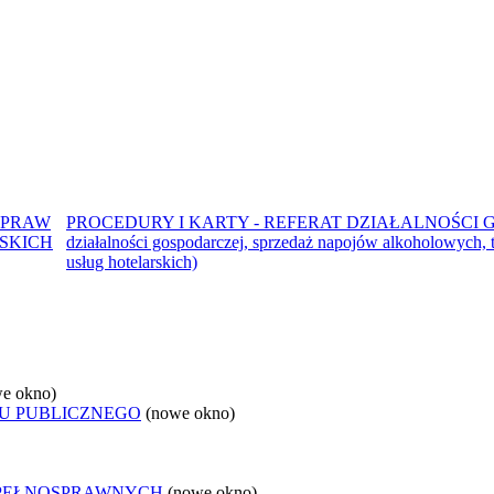
SPRAW
PROCEDURY I KARTY - REFERAT DZIAŁALNOŚCI GO
SKICH
działalności gospodarczej, sprzedaż napojów alkoholowych, 
usług hotelarskich)
e okno)
U PUBLICZNEGO
(nowe okno)
EPEŁNOSPRAWNYCH
(nowe okno)