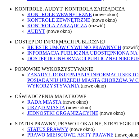
KONTROLE, AUDYT, KONTROLA ZARZĄDCZA
KONTROLE WEWNĘTRZNE
(nowe okno)
KONTROLE ZEWNĘTRZNE
(nowe okno)
KONTROLA ZARZĄDCZA
(rozwiń)
AUDYT
(nowe okno)
DOSTĘP DO INFORMACJI PUBLICZNEJ
REJESTR UMÓW CYWILNO-PRAWNYCH
(rozwiń
INFORMACJA PUBLICZNA UDOSTĘPNIONA NA
DOSTĘP DO INFORMACJI PUBLICZNEJ NIEOPU
PONOWNE WYKORZYSTYWANIE
ZASADY UDOSTĘPNIANIA INFORMACJI SEKT
POSIADANIU URZĘDU MIASTA CHORZÓW, W 
WYKORZYSTYWANIA
(nowe okno)
OŚWIADCZENIA MAJĄTKOWE
RADA MIASTA
(nowe okno)
URZĄD MIASTA
(nowe okno)
JEDNOSTKI ORGANIZACYJNE
(nowe okno)
STATUS PRAWNY, PRAWO LOKALNE, STRATEGIE I
STATUS PRAWNY
(nowe okno)
PRAWO MIEJSCOWE, AKTY PRAWNE
(nowe okno