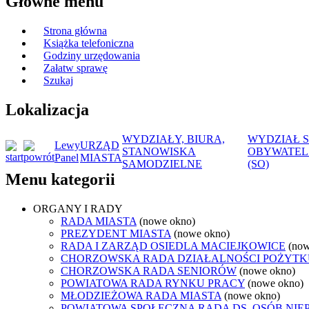
Główne menu
Strona główna
Książka telefoniczna
Godziny urzędowania
Załatw sprawę
Szukaj
Lokalizacja
WYDZIAŁY, BIURA,
WYDZIAŁ 
Lewy
URZĄD
STANOWISKA
OBYWATEL
Panel
MIASTA
SAMODZIELNE
(SO)
Menu kategorii
ORGANY I RADY
RADA MIASTA
(nowe okno)
PREZYDENT MIASTA
(nowe okno)
RADA I ZARZĄD OSIEDLA MACIEJKOWICE
(now
CHORZOWSKA RADA DZIAŁALNOŚCI POŻYTK
CHORZOWSKA RADA SENIORÓW
(nowe okno)
POWIATOWA RADA RYNKU PRACY
(nowe okno)
MŁODZIEŻOWA RADA MIASTA
(nowe okno)
POWIATOWA SPOŁECZNA RADA DS. OSÓB NI