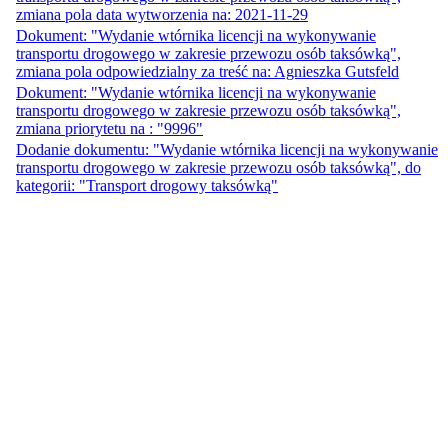
zmiana pola data wytworzenia na: 2021-11-29
Dokument: "Wydanie wtórnika licencji na wykonywanie
transportu drogowego w zakresie przewozu osób taksówką",
zmiana pola odpowiedzialny za treść na: Agnieszka Gutsfeld
Dokument: "Wydanie wtórnika licencji na wykonywanie
transportu drogowego w zakresie przewozu osób taksówką",
zmiana priorytetu na : "9996"
Dodanie dokumentu: "Wydanie wtórnika licencji na wykonywanie
transportu drogowego w zakresie przewozu osób taksówką", do
kategorii: "Transport drogowy taksówką"