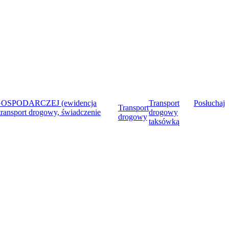
SPODARCZEJ (ewidencja
Transport
Posłuchaj
Transport
transport drogowy, świadczenie
drogowy
drogowy
taksówką