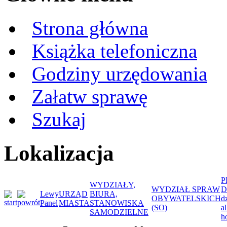
Strona główna
Książka telefoniczna
Godziny urzędowania
Załatw sprawę
Szukaj
Lokalizacja
P
WYDZIAŁY,
WYDZIAŁ SPRAW
D
Lewy
URZĄD
BIURA,
OBYWATELSKICH
d
Panel
MIASTA
STANOWISKA
(SO)
a
SAMODZIELNE
h