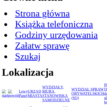
Strona główna
Książka telefoniczna
Godziny urzędowania
Załatw sprawę
Szukaj
Lokalizacja
P
WYDZIAŁY,
WYDZIAŁ SPRAW
D
Lewy
URZĄD
BIURA,
OBYWATELSKICH
d
Panel
MIASTA
STANOWISKA
(SO)
a
SAMODZIELNE
h