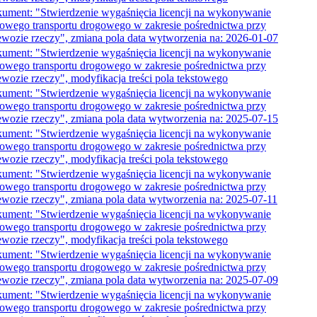
ument: "Stwierdzenie wygaśnięcia licencji na wykonywanie
jowego transportu drogowego w zakresie pośrednictwa przy
ewozie rzeczy", zmiana pola data wytworzenia na: 2026-01-07
ument: "Stwierdzenie wygaśnięcia licencji na wykonywanie
jowego transportu drogowego w zakresie pośrednictwa przy
ewozie rzeczy", modyfikacja treści pola tekstowego
ument: "Stwierdzenie wygaśnięcia licencji na wykonywanie
jowego transportu drogowego w zakresie pośrednictwa przy
ewozie rzeczy", zmiana pola data wytworzenia na: 2025-07-15
ument: "Stwierdzenie wygaśnięcia licencji na wykonywanie
jowego transportu drogowego w zakresie pośrednictwa przy
ewozie rzeczy", modyfikacja treści pola tekstowego
ument: "Stwierdzenie wygaśnięcia licencji na wykonywanie
jowego transportu drogowego w zakresie pośrednictwa przy
ewozie rzeczy", zmiana pola data wytworzenia na: 2025-07-11
ument: "Stwierdzenie wygaśnięcia licencji na wykonywanie
jowego transportu drogowego w zakresie pośrednictwa przy
ewozie rzeczy", modyfikacja treści pola tekstowego
ument: "Stwierdzenie wygaśnięcia licencji na wykonywanie
jowego transportu drogowego w zakresie pośrednictwa przy
ewozie rzeczy", zmiana pola data wytworzenia na: 2025-07-09
ument: "Stwierdzenie wygaśnięcia licencji na wykonywanie
jowego transportu drogowego w zakresie pośrednictwa przy