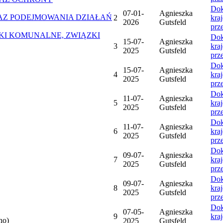
Dok
07-01-
Agnieszka
Z PODEJMOWANIA DZIAŁAŃ
2
kra
2026
Gutsfeld
prz
ZKI KOMUNALNE, ZWIĄZKI
Dok
15-07-
Agnieszka
3
kra
2025
Gutsfeld
prz
Dok
15-07-
Agnieszka
4
kra
2025
Gutsfeld
prz
Dok
11-07-
Agnieszka
5
kra
2025
Gutsfeld
prz
Dok
11-07-
Agnieszka
6
kra
2025
Gutsfeld
prz
Dok
09-07-
Agnieszka
7
kra
2025
Gutsfeld
prz
Dok
09-07-
Agnieszka
8
kra
2025
Gutsfeld
prz
Dok
07-05-
Agnieszka
9
kra
no)
2025
Gutsfeld