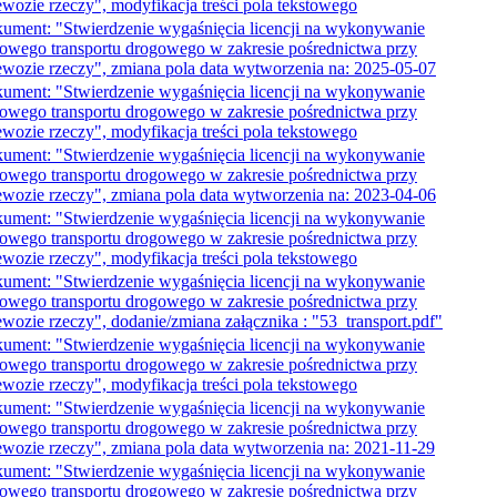
ewozie rzeczy", modyfikacja treści pola tekstowego
ument: "Stwierdzenie wygaśnięcia licencji na wykonywanie
jowego transportu drogowego w zakresie pośrednictwa przy
ewozie rzeczy", zmiana pola data wytworzenia na: 2025-05-07
ument: "Stwierdzenie wygaśnięcia licencji na wykonywanie
jowego transportu drogowego w zakresie pośrednictwa przy
ewozie rzeczy", modyfikacja treści pola tekstowego
ument: "Stwierdzenie wygaśnięcia licencji na wykonywanie
jowego transportu drogowego w zakresie pośrednictwa przy
ewozie rzeczy", zmiana pola data wytworzenia na: 2023-04-06
ument: "Stwierdzenie wygaśnięcia licencji na wykonywanie
jowego transportu drogowego w zakresie pośrednictwa przy
ewozie rzeczy", modyfikacja treści pola tekstowego
ument: "Stwierdzenie wygaśnięcia licencji na wykonywanie
jowego transportu drogowego w zakresie pośrednictwa przy
ewozie rzeczy", dodanie/zmiana załącznika : "53_transport.pdf"
ument: "Stwierdzenie wygaśnięcia licencji na wykonywanie
jowego transportu drogowego w zakresie pośrednictwa przy
ewozie rzeczy", modyfikacja treści pola tekstowego
ument: "Stwierdzenie wygaśnięcia licencji na wykonywanie
jowego transportu drogowego w zakresie pośrednictwa przy
ewozie rzeczy", zmiana pola data wytworzenia na: 2021-11-29
ument: "Stwierdzenie wygaśnięcia licencji na wykonywanie
jowego transportu drogowego w zakresie pośrednictwa przy