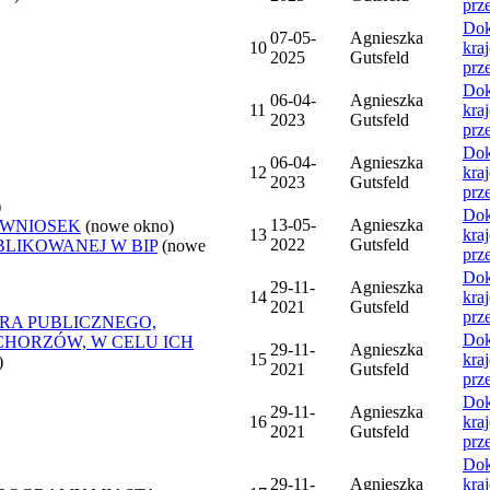
prz
Dok
07-05-
Agnieszka
10
kra
2025
Gutsfeld
prz
Dok
06-04-
Agnieszka
11
kra
2023
Gutsfeld
prz
Dok
06-04-
Agnieszka
12
kra
2023
Gutsfeld
prz
)
Dok
13-05-
Agnieszka
 WNIOSEK
(nowe okno)
13
kra
2022
Gutsfeld
BLIKOWANEJ W BIP
(nowe
prz
Dok
29-11-
Agnieszka
14
kra
2021
Gutsfeld
prz
RA PUBLICZNEGO,
Dok
CHORZÓW, W CELU ICH
29-11-
Agnieszka
15
kra
)
2021
Gutsfeld
prz
Dok
29-11-
Agnieszka
16
kra
2021
Gutsfeld
prz
Dok
29-11-
Agnieszka
kra