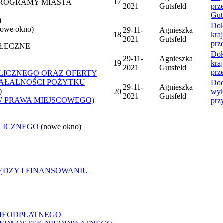
17
 PROGRAMY MIASTA
2021
Gutsfeld
prz
Gut
)
Dok
nowe okno)
29-11-
Agnieszka
18
kra
2021
Gutsfeld
prz
OŁECZNE
Dok
29-11-
Agnieszka
19
kra
2021
Gutsfeld
prz
LICZNEGO ORAZ OFERTY
ZIAŁALNOŚCI POŻYTKU
Dod
29-11-
Agnieszka
)
20
wyk
2021
Gutsfeld
W PRAWA MIEJSCOWEGO)
prz
LICZNEGO
(nowe okno)
ĘDZY I FINANSOWANIU
NIEODPŁATNEGO