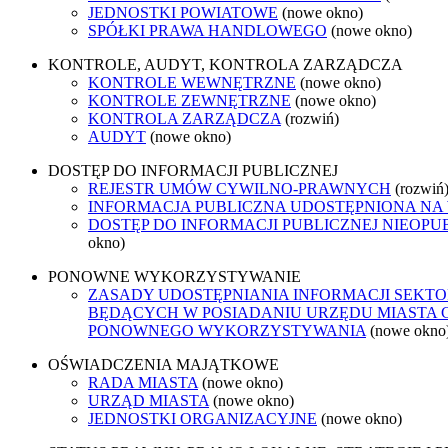
JEDNOSTKI POWIATOWE
(nowe okno)
SPÓŁKI PRAWA HANDLOWEGO
(nowe okno)
KONTROLE, AUDYT, KONTROLA ZARZĄDCZA
KONTROLE WEWNĘTRZNE
(nowe okno)
KONTROLE ZEWNĘTRZNE
(nowe okno)
KONTROLA ZARZĄDCZA
(rozwiń)
AUDYT
(nowe okno)
DOSTĘP DO INFORMACJI PUBLICZNEJ
REJESTR UMÓW CYWILNO-PRAWNYCH
(rozwiń
INFORMACJA PUBLICZNA UDOSTĘPNIONA NA
DOSTĘP DO INFORMACJI PUBLICZNEJ NIEOPU
okno)
PONOWNE WYKORZYSTYWANIE
ZASADY UDOSTĘPNIANIA INFORMACJI SEKTO
BĘDĄCYCH W POSIADANIU URZĘDU MIASTA 
PONOWNEGO WYKORZYSTYWANIA
(nowe okno
OŚWIADCZENIA MAJĄTKOWE
RADA MIASTA
(nowe okno)
URZĄD MIASTA
(nowe okno)
JEDNOSTKI ORGANIZACYJNE
(nowe okno)