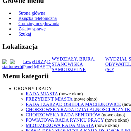
Główne menu
Strona główna
Książka telefoniczna
Godziny urzędowania
Załatw sprawę
Szukaj
Lokalizacja
WYDZIAŁY, BIURA,
WYDZIAŁ 
Lewy
URZĄD
STANOWISKA
OBYWATEL
Panel
MIASTA
SAMODZIELNE
(SO)
Menu kategorii
ORGANY I RADY
RADA MIASTA
(nowe okno)
PREZYDENT MIASTA
(nowe okno)
RADA I ZARZĄD OSIEDLA MACIEJKOWICE
(now
CHORZOWSKA RADA DZIAŁALNOŚCI POŻYTK
CHORZOWSKA RADA SENIORÓW
(nowe okno)
POWIATOWA RADA RYNKU PRACY
(nowe okno)
MŁODZIEŻOWA RADA MIASTA
(nowe okno)
POWIATOWA SPOŁECZNA RADA DS. OSÓB NI