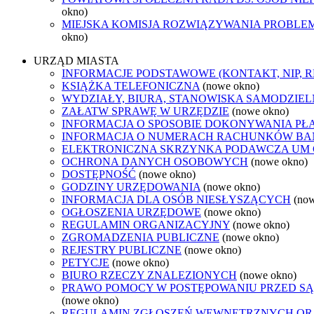
okno)
MIEJSKA KOMISJA ROZWIĄZYWANIA PROB
okno)
URZĄD MIASTA
INFORMACJE PODSTAWOWE (KONTAKT, NIP, 
KSIĄŻKA TELEFONICZNA
(nowe okno)
WYDZIAŁY, BIURA, STANOWISKA SAMODZIEL
ZAŁATW SPRAWĘ W URZĘDZIE
(nowe okno)
INFORMACJA O SPOSOBIE DOKONYWANIA PŁ
INFORMACJA O NUMERACH RACHUNKÓW B
ELEKTRONICZNA SKRZYNKA PODAWCZA UM
OCHRONA DANYCH OSOBOWYCH
(nowe okno)
DOSTĘPNOŚĆ
(nowe okno)
GODZINY URZĘDOWANIA
(nowe okno)
INFORMACJA DLA OSÓB NIESŁYSZĄCYCH
(no
OGŁOSZENIA URZĘDOWE
(nowe okno)
REGULAMIN ORGANIZACYJNY
(nowe okno)
ZGROMADZENIA PUBLICZNE
(nowe okno)
REJESTRY PUBLICZNE
(nowe okno)
PETYCJE
(nowe okno)
BIURO RZECZY ZNALEZIONYCH
(nowe okno)
PRAWO POMOCY W POSTĘPOWANIU PRZED SĄ
(nowe okno)
REGULAMIN ZGŁOSZEŃ WEWNĘTRZNYCH O