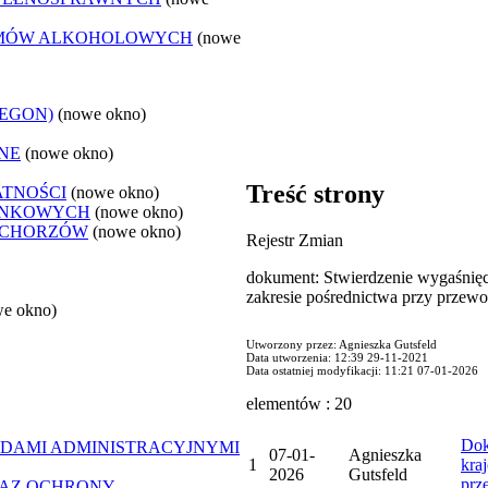
LEMÓW ALKOHOLOWYCH
(nowe
REGON)
(nowe okno)
NE
(nowe okno)
Treść strony
ATNOŚCI
(nowe okno)
ANKOWYCH
(nowe okno)
 CHORZÓW
(nowe okno)
Rejestr Zmian
dokument: Stwierdzenie wygaśnięc
zakresie pośrednictwa przy przewo
we okno)
Utworzony przez: Agnieszka Gutsfeld
Data utworzenia: 12:39 29-11-2021
Data ostatniej modyfikacji: 11:21 07-01-2026
elementów : 20
Dok
DAMI ADMINISTRACYJNYMI
07-01-
Agnieszka
1
kra
2026
Gutsfeld
prz
RAZ OCHRONY