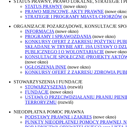
STATUS PRAWNY, PRAWO LOKALNE, STRATEGIE I
STATUS PRAWNY
(nowe okno)
PRAWO MIEJSCOWE, AKTY PRAWNE
(nowe okno
STRATEGIE I PROGRAMY MIASTA CHORZÓW
(
ORGANIZACJE POZARZĄDOWE, KONSULTACJE SP
INFORMACJA
(nowe okno)
PROGRAMY I SPRAWOZDANIA
(nowe okno)
KONKURSY OFERT Z ZAKRESU POŻYTKU PUB
SKŁADANE W TRYBIE ART. 19A USTAWY O D
PUBLICZNEGO I O WOLONTARIACIE
(nowe okno
KONSULTACJE SPOŁECZNE (PROJEKTY AKTÓ
(nowe okno)
OGŁOSZENIA INNE
(nowe okno)
KONKURSY OFERT Z ZAKRESU ZDROWIA PUB
STOWARZYSZENIA I FUNDACJE
STOWARZYSZENIA
(rozwiń)
FUNDACJE
(nowe okno)
USTAWA O PRZECIWDZIAŁANIU PRANIU PIENI
TERRORYZMU
(rozwiń)
NIEODPŁATNA POMOC PRAWNA
PODSTAWY PRAWNE i ZAKRES
(nowe okno)
PUNKTY NIEODPŁATNEJ POMOCY PRAWNEJ, 