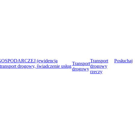
OSPODARCZEJ (ewidencja
Transport
Posłuchaj
Transport
transport drogowy, świadczenie usług
drogowy
drogowy
rzeczy