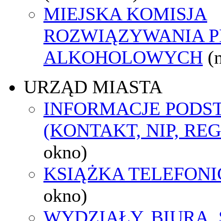
MIEJSKA KOMISJA
ROZWIĄZYWANIA 
ALKOHOLOWYCH
(
URZĄD MIASTA
INFORMACJE POD
(KONTAKT, NIP, RE
okno)
KSIĄŻKA TELEFON
okno)
WYDZIAŁY, BIURA,