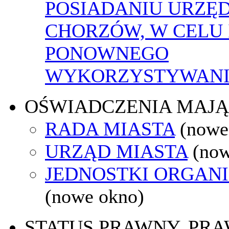
POSIADANIU URZĘ
CHORZÓW, W CELU 
PONOWNEGO
WYKORZYSTYWAN
OŚWIADCZENIA MAJ
RADA MIASTA
(nowe
URZĄD MIASTA
(now
JEDNOSTKI ORGAN
(nowe okno)
STATUS PRAWNY, PR