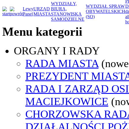
P
WYDZIAŁY,
WYDZIAŁ SPRAW
D
Lewy
URZĄD
BIURA,
OBYWATELSKICH
d
Panel
MIASTA
STANOWISKA
(SO)
a
SAMODZIELNE
ho
Menu kategorii
ORGANY I RADY
RADA MIASTA
(nowe
PREZYDENT MIAST
RADA I ZARZĄD OS
MACIEJKOWICE
(no
CHORZOWSKA RAD
DZIAŁALNOŚCI PO