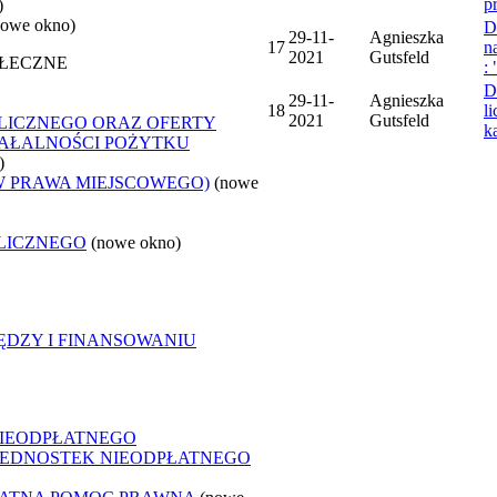
p
)
nowe okno)
D
29-11-
Agnieszka
17
n
2021
Gutsfeld
OŁECZNE
:
D
29-11-
Agnieszka
18
l
2021
Gutsfeld
LICZNEGO ORAZ OFERTY
k
ZIAŁALNOŚCI POŻYTKU
)
W PRAWA MIEJSCOWEGO)
(nowe
LICZNEGO
(nowe okno)
ĘDZY I FINANSOWANIU
NIEODPŁATNEGO
 JEDNOSTEK NIEODPŁATNEGO