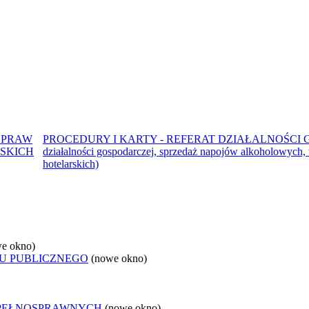
SPRAW
PROCEDURY I KARTY - REFERAT DZIAŁALNOŚCI G
SKICH
działalności gospodarczej, sprzedaż napojów alkoholowych, 
hotelarskich)
e okno)
U PUBLICZNEGO
(nowe okno)
EPEŁNOSPRAWNYCH
(nowe okno)