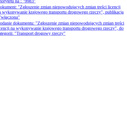
riorytetu na : "9983"
okument: "Zgłoszenie zmian niepowodujących zmian treści licencji
a wykonywanie krajowego transportu drogowego rzeczy", publikacja
 "włączona"
odanie dokumentu: "Zgłoszenie zmian niepowodujących zmian treści
icencji na wykonywanie krajowego transportu drogowego rzeczy", do
ategorii: "Transport drogowy rzeczy"