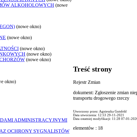
LEMÓW ALKOHOLOWYCH
(nowe
REGON)
(nowe okno)
NE
(nowe okno)
ATNOŚCI
(nowe okno)
ANKOWYCH
(nowe okno)
 CHORZÓW
(nowe okno)
Treść strony
we okno)
Rejestr Zmian
dokument: Zgłoszenie zmian nie
transportu drogowego rzeczy
Utworzony przez: Agnieszka Gutsfeld
Data utworzenia: 12:53 29-11-2021
Data ostatniej modyfikacji: 11:28 07-01-202
DAMI ADMINISTRACYJNYMI
elementów : 18
AZ OCHRONY SYGNALISTÓW