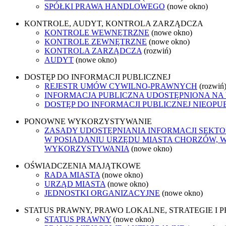
SPÓŁKI PRAWA HANDLOWEGO
(nowe okno)
KONTROLE, AUDYT, KONTROLA ZARZĄDCZA
KONTROLE WEWNĘTRZNE
(nowe okno)
KONTROLE ZEWNĘTRZNE
(nowe okno)
KONTROLA ZARZĄDCZA
(rozwiń)
AUDYT
(nowe okno)
DOSTĘP DO INFORMACJI PUBLICZNEJ
REJESTR UMÓW CYWILNO-PRAWNYCH
(rozwiń
INFORMACJA PUBLICZNA UDOSTĘPNIONA NA
DOSTĘP DO INFORMACJI PUBLICZNEJ NIEOPU
PONOWNE WYKORZYSTYWANIE
ZASADY UDOSTĘPNIANIA INFORMACJI SEKT
W POSIADANIU URZĘDU MIASTA CHORZÓW, 
WYKORZYSTYWANIA
(nowe okno)
OŚWIADCZENIA MAJĄTKOWE
RADA MIASTA
(nowe okno)
URZĄD MIASTA
(nowe okno)
JEDNOSTKI ORGANIZACYJNE
(nowe okno)
STATUS PRAWNY, PRAWO LOKALNE, STRATEGIE I
STATUS PRAWNY
(nowe okno)