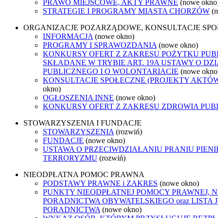
PRAWO MIEJSCOWE, AKTY PRAWNE
(nowe okno
STRATEGIE I PROGRAMY MIASTA CHORZÓW
(
ORGANIZACJE POZARZĄDOWE, KONSULTACJE SP
INFORMACJA
(nowe okno)
PROGRAMY I SPRAWOZDANIA
(nowe okno)
KONKURSY OFERT Z ZAKRESU POŻYTKU PUB
SKŁADANE W TRYBIE ART. 19A USTAWY O D
PUBLICZNEGO I O WOLONTARIACIE
(nowe okno
KONSULTACJE SPOŁECZNE (PROJEKTY AKTÓ
okno)
OGŁOSZENIA INNE
(nowe okno)
KONKURSY OFERT Z ZAKRESU ZDROWIA PUB
STOWARZYSZENIA I FUNDACJE
STOWARZYSZENIA
(rozwiń)
FUNDACJE
(nowe okno)
USTAWA O PRZECIWDZIAŁANIU PRANIU PIENI
TERRORYZMU
(rozwiń)
NIEODPŁATNA POMOC PRAWNA
PODSTAWY PRAWNE i ZAKRES
(nowe okno)
PUNKTY NIEODPŁATNEJ POMOCY PRAWNEJ, 
PORADNICTWA OBYWATELSKIEGO oraz LISTA
PORADNICTWA
(nowe okno)