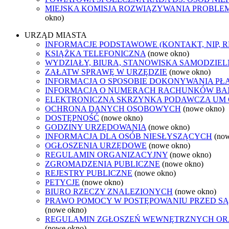
MIEJSKA KOMISJA ROZWIĄZYWANIA PROB
okno)
URZĄD MIASTA
INFORMACJE PODSTAWOWE (KONTAKT, NIP, 
KSIĄŻKA TELEFONICZNA
(nowe okno)
WYDZIAŁY, BIURA, STANOWISKA SAMODZIEL
ZAŁATW SPRAWĘ W URZĘDZIE
(nowe okno)
INFORMACJA O SPOSOBIE DOKONYWANIA PŁ
INFORMACJA O NUMERACH RACHUNKÓW B
ELEKTRONICZNA SKRZYNKA PODAWCZA UM
OCHRONA DANYCH OSOBOWYCH
(nowe okno)
DOSTĘPNOŚĆ
(nowe okno)
GODZINY URZĘDOWANIA
(nowe okno)
INFORMACJA DLA OSÓB NIESŁYSZĄCYCH
(no
OGŁOSZENIA URZĘDOWE
(nowe okno)
REGULAMIN ORGANIZACYJNY
(nowe okno)
ZGROMADZENIA PUBLICZNE
(nowe okno)
REJESTRY PUBLICZNE
(nowe okno)
PETYCJE
(nowe okno)
BIURO RZECZY ZNALEZIONYCH
(nowe okno)
PRAWO POMOCY W POSTĘPOWANIU PRZED SĄ
(nowe okno)
REGULAMIN ZGŁOSZEŃ WEWNĘTRZNYCH OR
(nowe okno)