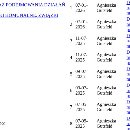
D
Z PODEJMOWANIA DZIAŁAŃ
07-01-
Agnieszka
1
n
2026
Gutsfeld
m
ZKI KOMUNALNE, ZWIĄZKI
D
07-01-
Agnieszka
2
n
2026
Gutsfeld
p
D
11-07-
Agnieszka
3
n
2025
Gutsfeld
m
D
11-07-
Agnieszka
4
n
2025
Gutsfeld
p
D
09-07-
Agnieszka
5
n
2025
Gutsfeld
m
D
09-07-
Agnieszka
6
n
2025
Gutsfeld
p
D
07-05-
Agnieszka
7
n
2025
Gutsfeld
m
D
07-05-
Agnieszka
no)
8
n
2025
Gutsfeld
p