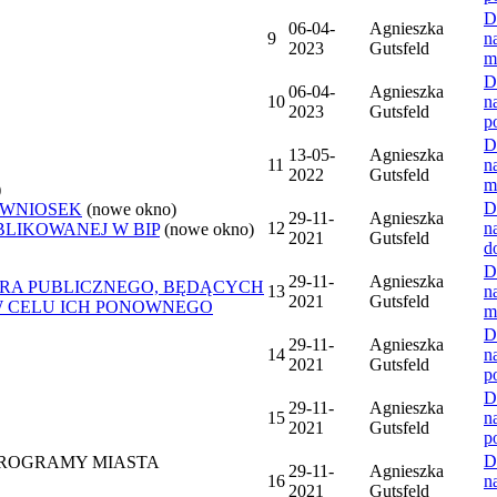
D
06-04-
Agnieszka
9
n
2023
Gutsfeld
m
D
06-04-
Agnieszka
10
n
2023
Gutsfeld
p
D
13-05-
Agnieszka
11
n
2022
Gutsfeld
m
)
D
 WNIOSEK
(nowe okno)
29-11-
Agnieszka
12
n
BLIKOWANEJ W BIP
(nowe okno)
2021
Gutsfeld
d
D
29-11-
Agnieszka
ORA PUBLICZNEGO, BĘDĄCYCH
13
n
2021
Gutsfeld
W CELU ICH PONOWNEGO
m
D
29-11-
Agnieszka
14
n
2021
Gutsfeld
p
D
29-11-
Agnieszka
15
n
2021
Gutsfeld
p
D
 PROGRAMY MIASTA
29-11-
Agnieszka
16
n
2021
Gutsfeld