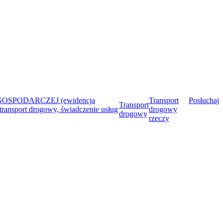
OSPODARCZEJ (ewidencja
Transport
Posłuchaj
Transport
transport drogowy, świadczenie usług
drogowy
drogowy
rzeczy