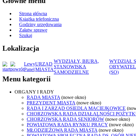
Główne menu
Strona główna
Książka telefoniczna
Godziny urzędowania
Załatw sprawę
Szukaj
Lokalizacja
WYDZIAŁY, BIURA,
WYDZIAŁ 
Lewy
URZĄD
STANOWISKA
OBYWATEL
Panel
MIASTA
SAMODZIELNE
(SO)
Menu kategorii
ORGANY I RADY
RADA MIASTA
(nowe okno)
PREZYDENT MIASTA
(nowe okno)
RADA I ZARZĄD OSIEDLA MACIEJKOWICE
(now
CHORZOWSKA RADA DZIAŁALNOŚCI POŻYTK
CHORZOWSKA RADA SENIORÓW
(nowe okno)
POWIATOWA RADA RYNKU PRACY
(nowe okno)
MŁODZIEŻOWA RADA MIASTA
(nowe okno)
POWIATOWA SPOŁECZNA RADA DS. OSÓB NI