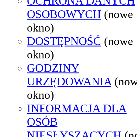
OCHRONA DANYCH
OSOBOWYCH
(nowe
okno)
DOSTĘPNOŚĆ
(nowe
okno)
GODZINY
URZĘDOWANIA
(no
okno)
INFORMACJA DLA
OSÓB
NIESŁYSZĄCYCH
(n