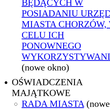
BĘDĄCYCH W
POSIADANIU URZĘ
MIASTA CHORZÓW,
CELU ICH
PONOWNEGO
WYKORZYSTYWAN
(nowe okno)
OŚWIADCZENIA
MAJĄTKOWE
RADA MIASTA
(nowe