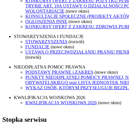
KONKURSY OFERT Z ZAKRESU POŻYTKU PUB
TRYBIE ART. 19A USTAWY O DZIAŁALNOŚCI P
WOLONTARIACIE
(nowe okno)
KONSULTACJE SPOŁECZNE (PROJEKTY AKTÓ
OGŁOSZENIA INNE
(nowe okno)
KONKURSY OFERT Z ZAKRESU ZDROWIA PUB
STOWARZYSZENIA I FUNDACJE
STOWARZYSZENIA
(rozwiń)
FUNDACJE
(nowe okno)
USTAWA O PRZECIWDZIAŁANIU PRANIU PIEN
(rozwiń)
NIEODPŁATNA POMOC PRAWNA
PODSTAWY PRAWNE i ZAKRES
(nowe okno)
PUNKTY NIEODPŁATNEJ POMOCY PRAWNEJ, 
OBYWATELSKIEGO oraz LISTA JEDNOSTEK N
WYKAZ OSÓB, KTÓRYM PRZYSŁUGUJE BEZP
KWALIFIKACJA WOJSKOWA 2026
KWALIFIKACJA WOJSKOWA 2026
(nowe okno)
Stopka serwisu