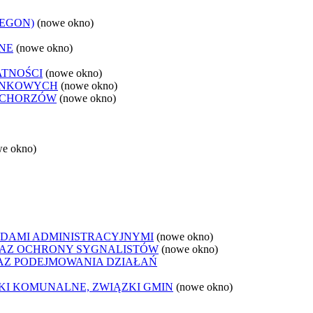
REGON)
(nowe okno)
NE
(nowe okno)
ATNOŚCI
(nowe okno)
ANKOWYCH
(nowe okno)
 CHORZÓW
(nowe okno)
we okno)
DAMI ADMINISTRACYJNYMI
(nowe okno)
AZ OCHRONY SYGNALISTÓW
(nowe okno)
Z PODEJMOWANIA DZIAŁAŃ
ZKI KOMUNALNE, ZWIĄZKI GMIN
(nowe okno)