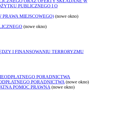
LICZNEGO ORAZ OFERTY SKŁADANE W
OŻYTKU PUBLICZNEGO I O
W PRAWA MIEJSCOWEGO)
(nowe okno)
LICZNEGO
(nowe okno)
IĘDZY I FINANSOWANIU TERRORYZMU
NIEODPŁATNEGO PORADNICTWA
IEODPŁATNEGO PORADNICTWA
(nowe okno)
ŁATNA POMOC PRAWNA
(nowe okno)