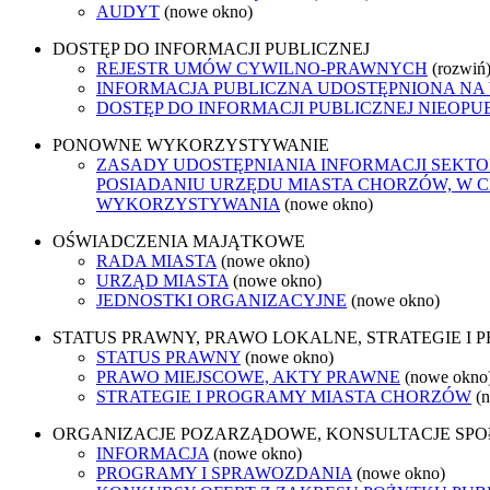
AUDYT
(nowe okno)
DOSTĘP DO INFORMACJI PUBLICZNEJ
REJESTR UMÓW CYWILNO-PRAWNYCH
(rozwiń
INFORMACJA PUBLICZNA UDOSTĘPNIONA NA
DOSTĘP DO INFORMACJI PUBLICZNEJ NIEOPU
PONOWNE WYKORZYSTYWANIE
ZASADY UDOSTĘPNIANIA INFORMACJI SEKT
POSIADANIU URZĘDU MIASTA CHORZÓW, W 
WYKORZYSTYWANIA
(nowe okno)
OŚWIADCZENIA MAJĄTKOWE
RADA MIASTA
(nowe okno)
URZĄD MIASTA
(nowe okno)
JEDNOSTKI ORGANIZACYJNE
(nowe okno)
STATUS PRAWNY, PRAWO LOKALNE, STRATEGIE I
STATUS PRAWNY
(nowe okno)
PRAWO MIEJSCOWE, AKTY PRAWNE
(nowe okno
STRATEGIE I PROGRAMY MIASTA CHORZÓW
(
ORGANIZACJE POZARZĄDOWE, KONSULTACJE SP
INFORMACJA
(nowe okno)
PROGRAMY I SPRAWOZDANIA
(nowe okno)