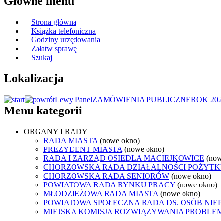
Główne menu
Strona główna
Książka telefoniczna
Godziny urzędowania
Załatw sprawę
Szukaj
Lokalizacja
Lewy Panel
ZAMÓWIENIA PUBLICZNE
ROK 20
Menu kategorii
ORGANY I RADY
RADA MIASTA
(nowe okno)
PREZYDENT MIASTA
(nowe okno)
RADA I ZARZĄD OSIEDLA MACIEJKOWICE
(now
CHORZOWSKA RADA DZIAŁALNOŚCI POŻYTK
CHORZOWSKA RADA SENIORÓW
(nowe okno)
POWIATOWA RADA RYNKU PRACY
(nowe okno)
MŁODZIEŻOWA RADA MIASTA
(nowe okno)
POWIATOWA SPOŁECZNA RADA DS. OSÓB NI
MIEJSKA KOMISJA ROZWIĄZYWANIA PROB