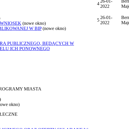
26-01-
Ber
4
2022
Maj
26-01-
Ber
)
5
2022
Maj
 WNIOSEK
(nowe okno)
BLIKOWANEJ W BIP
(nowe okno)
ORA PUBLICZNEGO, BĘDĄCYCH W
CELU ICH PONOWNEGO
 PROGRAMY MIASTA
)
nowe okno)
OŁECZNE