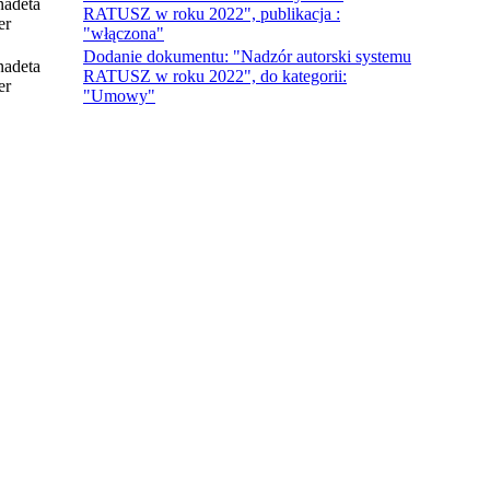
nadeta
RATUSZ w roku 2022", publikacja :
er
"włączona"
Dodanie dokumentu: "Nadzór autorski systemu
nadeta
RATUSZ w roku 2022", do kategorii:
er
"Umowy"