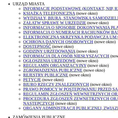
URZĄD MIASTA
INFORMACJE PODSTAWOWE (KONTAKT, NIP, 
KSIĄŻKA TELEFONICZNA
(nowe okno)
WYDZIAŁY, BIURA, STANOWISKA SAMODZIEL
ZAŁATW SPRAWĘ W URZĘDZIE
(nowe okno)
INFORMACJA O SPOSOBIE DOKONYWANIA PŁ
INFORMACJA O NUMERACH RACHUNKÓW B
ELEKTRONICZNA SKRZYNKA PODAWCZA UM
OCHRONA DANYCH OSOBOWYCH
(nowe okno)
DOSTĘPNOŚĆ
(nowe okno)
GODZINY URZĘDOWANIA
(nowe okno)
INFORMACJA DLA OSÓB NIESŁYSZĄCYCH
(no
OGŁOSZENIA URZĘDOWE
(nowe okno)
REGULAMIN ORGANIZACYJNY
(nowe okno)
ZGROMADZENIA PUBLICZNE
(nowe okno)
REJESTRY PUBLICZNE
(nowe okno)
PETYCJE
(nowe okno)
BIURO RZECZY ZNALEZIONYCH
(nowe okno)
PRAWO POMOCY W POSTĘPOWANIU PRZED SĄ
REGULAMIN ZGŁOSZEŃ WEWNĘTRZNYCH OR
PROCEDURA ZGŁOSZEŃ ZEWNĘTRZNYCH ORA
NASTĘPCZYCH
(nowe okno)
ORGANY ADMINISTRACJI PUBLICZNEJ, ZWIĄ
ZAMÓWIENIA PUBLICZNE