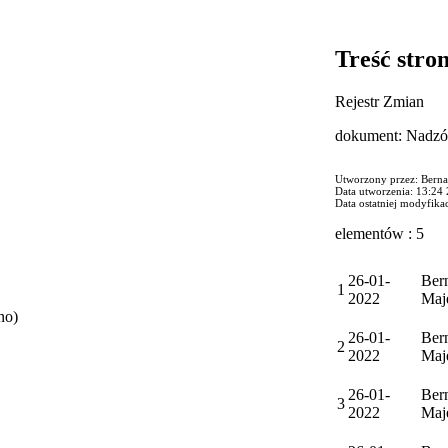
Treść stro
Rejestr Zmian
dokument: Nadzó
Utworzony przez: Berna
Data utworzenia: 13:24
Data ostatniej modyfika
elementów : 5
26-01-
Ber
1
2022
Maj
no)
26-01-
Ber
2
2022
Maj
26-01-
Ber
3
2022
Maj