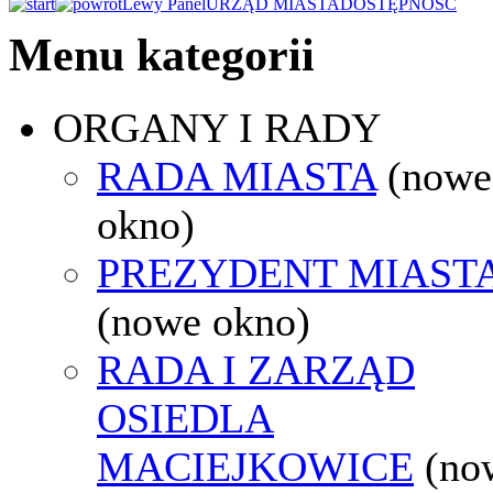
Lewy Panel
URZĄD MIASTA
DOSTĘPNOŚĆ
Menu kategorii
ORGANY I RADY
RADA MIASTA
(nowe
okno)
PREZYDENT MIAST
(nowe okno)
RADA I ZARZĄD
OSIEDLA
MACIEJKOWICE
(no