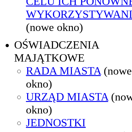
CELU ICH PONOWN
WYKORZYSTYWAN
(nowe okno)
OŚWIADCZENIA
MAJĄTKOWE
RADA MIASTA
(nowe
okno)
URZĄD MIASTA
(no
okno)
JEDNOSTKI