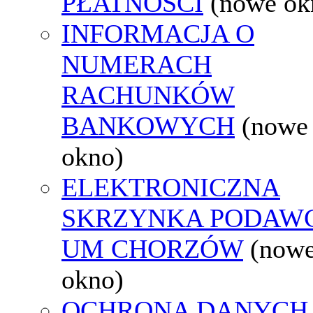
PŁATNOŚCI
(nowe ok
INFORMACJA O
NUMERACH
RACHUNKÓW
BANKOWYCH
(nowe
okno)
ELEKTRONICZNA
SKRZYNKA PODAW
UM CHORZÓW
(now
okno)
OCHRONA DANYCH